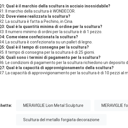
Q1: Qual è il marchio della scultura in acciaio inossidabile?
R1: Il marchio della scultura è WONDECOR.
D2: Dove viene realizzata la scultura?
R2: La scultura è fatta a Pechino, in Cina.
Q3: Qual è la quantità minima di ordine per la scultura?
R3: Il numero minimo di ordini per la scultura è di 1 pezzo.
D4: Come viene confezionata la scultura?
R4: La scultura è confezionata su un pallet di legno.
Q5: Qual è il tempo di consegna per la scultura?
R5: Il tempo di consegna per la scultura è di 25 giorni.
Q6: Quali sono i termini di pagamento per la scultura?
R6: Le condizioni di pagamento per la scultura richiedono un deposito 
Q7: Qual è la capacità di approvvigionamento della scultura?
R7: La capacità di approvvigionamento per la scultura è di 10 pezzi al 
chette:
MERAVIGLIE Lion Metal Sculpture
MERAVIGLIE for
Scultura del metallo forgiata decorazione