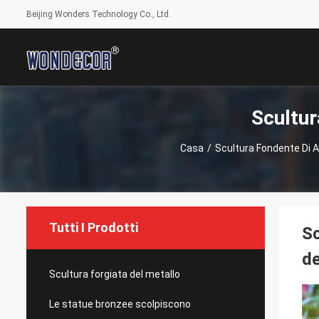
Beijing Wonders Technology Co., Ltd.
Scultur
Casa
/
Scultura Fondente Di A
Tutti I Prodotti
Sc
de
Scultura forgiata del metallo
Le statue bronzee scolpiscono