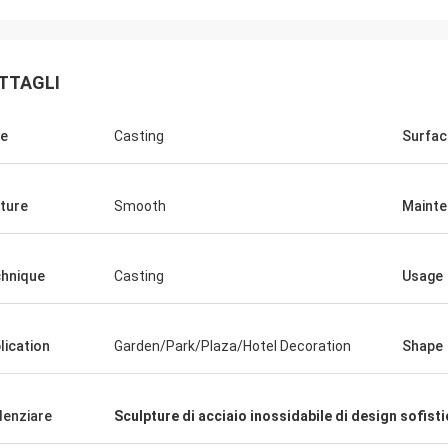
TTAGLI
e
Casting
Surfac
ture
Smooth
Maint
hnique
Casting
Usage
lication
Garden/Park/Plaza/Hotel Decoration
Shape
denziare
Sculpture di acciaio inossidabile di design sofist