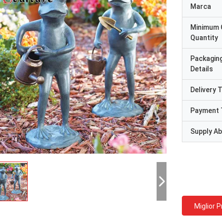
Marca
Minimum 
Quantity
Packagin
Details
Delivery 
Payment 
Supply Abi
Miglior 