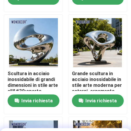
riferimento urbano
all&#39;aperto
Fatory Tour
Controllo di qualità
Contattaci
Richiedere un preventivo
Scultura in acciaio
Grande scultura in
inossidabile di grandi
acciaio inossidabile in
dimensioni in stile arte
stile arte moderna per
Scultura forgiata del metallo
all&#39;aperto,
esterni, ornamento
ornamento decorativo
decorativo
Invia richiesta
Invia richiesta
moderno paesaggio
paesaggistico per
astratto
cortile e piazza
Le statue bronzee scolpiscono
Scultura bronzea su ordinazione