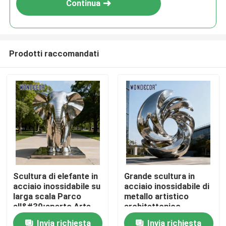
Continua
Prodotti raccomandati
Casa
Scultura di elefante in
Grande scultura in
acciaio inossidabile su
acciaio inossidabile di
Prodotti
larga scala Parco
metallo artistico
all&#39;aperto Arte
architettonico
animale in metallo
moderno punto di
Invia richiesta
Invia richiesta
Chi siamo