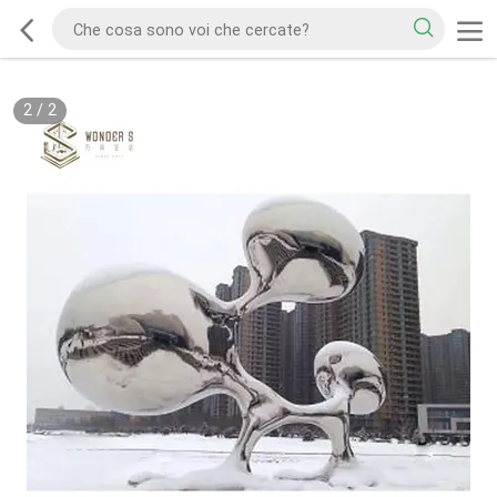
2
/
2