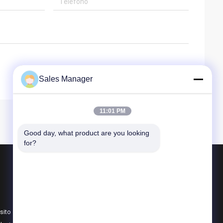
Sales Manager
11:01 PM
Good day, what product are you looking 
for?
Prodotti
Scultura forgiata del metallo
Le statue bronzee scolpiscono
sito
Scultura bronzea su ordinazione