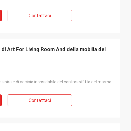
Contattaci
l di Art For Living Room And della mobilia del
tavola dorata a spirale di acciaio inossidabile del controsoffitto del marmo della base dell'anello
Contattaci