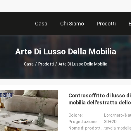
Casa
Chi Siamo
Prodotti
Arte Di Lusso Della Mobilia
Casa
/
Prodotti
/
Arte Di Lusso Della Mobilia
Controsoffitto di lusso d
mobilia dell'estratto dell
Colore:
L'oro/nero/è 
Progettazione:
3D+2D
Nome di prodotto: