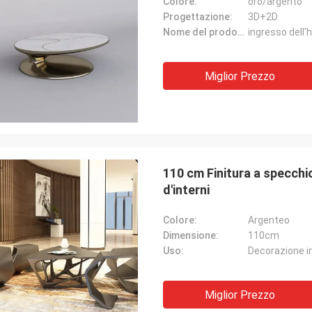
Colore:
oro/argento
Progettazione:
3D+2D
Nome del prodotto:
Miglior Prezzo
110 cm Finitura a specchi
d'interni
Colore:
Argenteo
Dimensione:
110cm
Uso:
Decorazione i
Miglior Prezzo