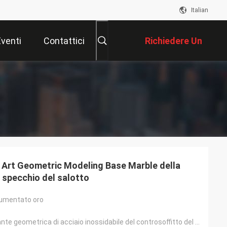
Italian
Eventi
Contattici
Richiedere Un
Preventivo
i Art Geometric Modeling Base Marble della
o specchio del salotto
aumentato oro
tavola modellante geometrica di acciaio inossidabile del controsoffitto del marmo della base dell'es