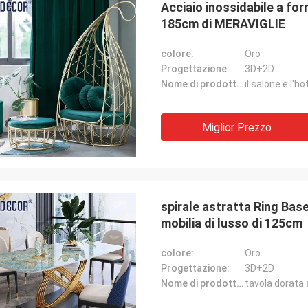
Acciaio inossidabile a for
185cm di MERAVIGLIE
colore:
Oro
Progettazione:
3D+2D
Nome di prodotto:
Miglior Prezzo
spirale astratta Ring Bas
mobilia di lusso di 125cm
colore:
Oro
Progettazione:
3D+2D
Nome di prodotto: