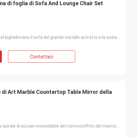
ma di foglia di Sofa And Lounge Chair Set
il salone e l'hotel bighellonano il sofà del grande metallo astratto e la sedia di salotto a forma d
Contattaci
e di Art Marble Countertop Table Mirror della
tavola dorata a spirale di acciaio inossidabile del controsoffitto del marmo della base dell'anello