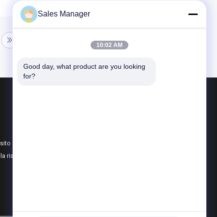
Sales Manager
10:02 AM
Good day, what product are you looking 
for?
Prodotti
Scultura forgiata del metallo
Le statue bronzee scolpiscono
sito
Scultura bronzea su ordinazione
lla riservatezza
Tutte le categorie