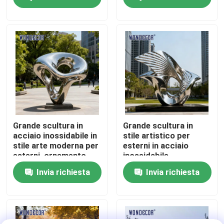
moderno paesaggio
astratto
Fatory Tour
Controllo di qualità
Contattaci
Richiedere un preventivo
Grande scultura in
Grande scultura in
acciaio inossidabile in
stile artistico per
stile arte moderna per
esterni in acciaio
Scultura forgiata del metallo
esterni, ornamento
inossidabile,
decorativo
ornamento decorativo
Invia richiesta
Invia richiesta
paesaggistico per
per paesaggi urbani
cortile e piazza
moderni
Le statue bronzee scolpiscono
Scultura bronzea su ordinazione