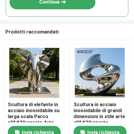
Continua
Prodotti raccomandati
Casa
Scultura di elefante in
Scultura in acciaio
acciaio inossidabile su
inossidabile di grandi
Prodotti
larga scala Parco
dimensioni in stile arte
all&#39;aperto Arte
all&#39;aperto,
animale in metallo
ornamento decorativo
Invia richiesta
Invia richiesta
Chi siamo