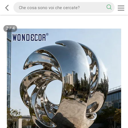
2
/
4