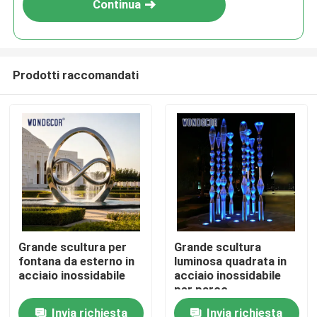
Continua
Prodotti raccomandati
Casa
Grande scultura per
Grande scultura
fontana da esterno in
luminosa quadrata in
Prodotti
acciaio inossidabile
acciaio inossidabile
per parco
all&#39;aperto
Invia richiesta
Invia richiesta
Chi siamo