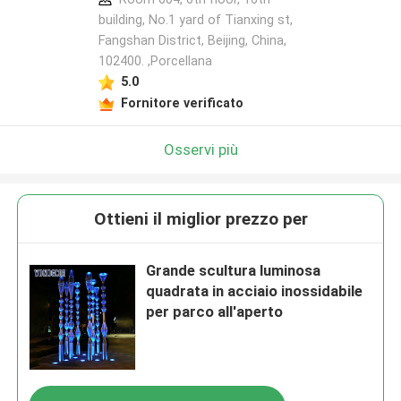
building, No.1 yard of Tianxing st,
Fangshan District, Beijing, China,
102400. ,Porcellana
5.0
Fornitore verificato
Osservi più
Ottieni il miglior prezzo per
Grande scultura luminosa
quadrata in acciaio inossidabile
per parco all'aperto