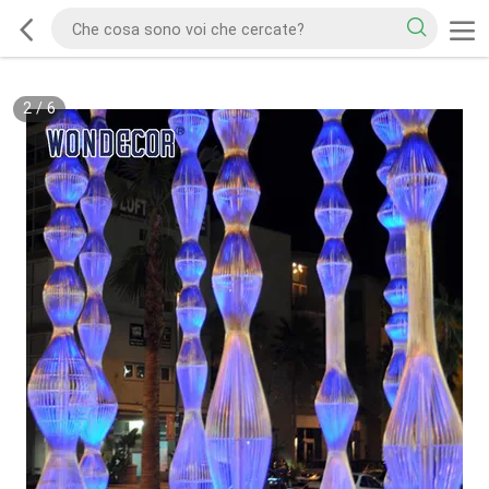
2
/
6