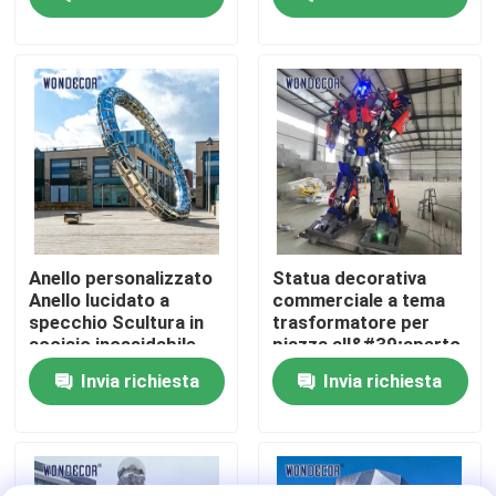
Fatory Tour
Controllo di qualità
Contattaci
Richiedere un preventivo
Anello personalizzato
Statua decorativa
Anello lucidato a
commerciale a tema
specchio Scultura in
trasformatore per
Scultura forgiata del metallo
acciaio inossidabile
piazza all&#39;aperto
Scultura moderna per
con scultura in acciaio
Invia richiesta
Invia richiesta
esterni
inossidabile Optimus
Prime alta 3 m
Le statue bronzee scolpiscono
Scultura bronzea su ordinazione