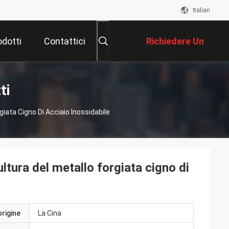
Italian
odotti
Contattici
Richiedere Un
Preventivo
ti
giata Cigno Di Acciaio Inossidabile
ultura del metallo forgiata cigno di
origine
La Cina