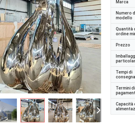
Marca
Numero d
modello
Quantità 
ordine m
Prezzo
Imballagg
particolar
Tempi di
consegn
Termini di
pagamen
Capacità 
alimenta