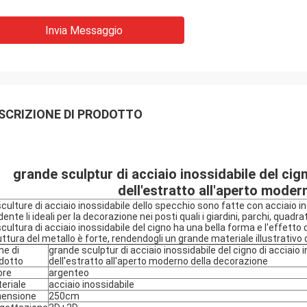
Invia Messaggio
SCRIZIONE DI PRODOTTO
grande sculptur di acciaio inossidabile del cign
dell'estratto all'aperto moder
sculture di acciaio inossidabile dello specchio sono fatte con acciaio in
ente li ideali per la decorazione nei posti quali i giardini, parchi, quadrat
scultura di acciaio inossidabile del cigno ha una bella forma e l'effetto 
uttura del metallo è forte, rendendogli un grande materiale illustrativo 
e di
grande sculptur di acciaio inossidabile del cigno di acciaio i
dotto
dell'estratto all'aperto moderno della decorazione
ore
argenteo
eriale
acciaio inossidabile
ensione
250cm