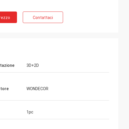
Prezzo
Contattaci
tazione
3D+2D
tore
WONDECOR
1pc