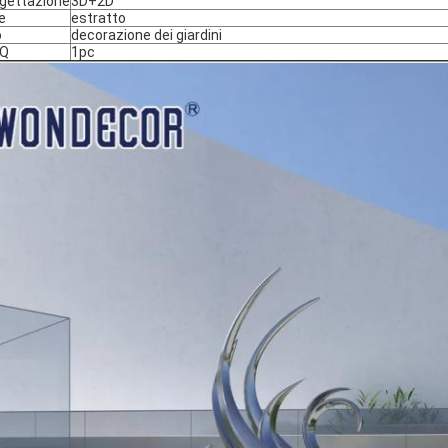
gettazione
3D+2D
le
estratto
o
decorazione dei giardini
Q
1pc