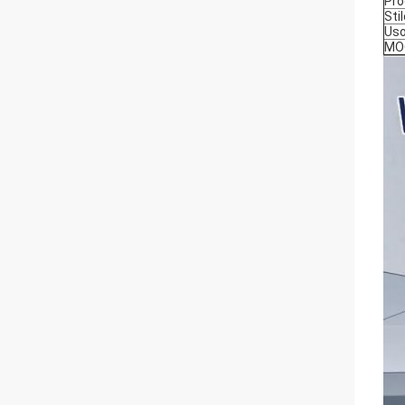
Pro
Sti
Us
MO