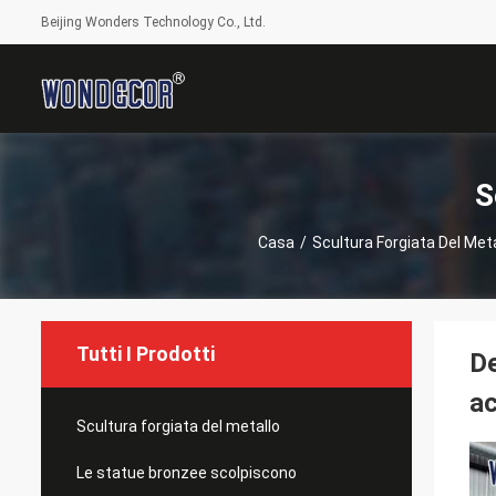
Beijing Wonders Technology Co., Ltd.
S
Casa
/
Scultura Forgiata Del Meta
Tutti I Prodotti
De
ac
Scultura forgiata del metallo
Le statue bronzee scolpiscono