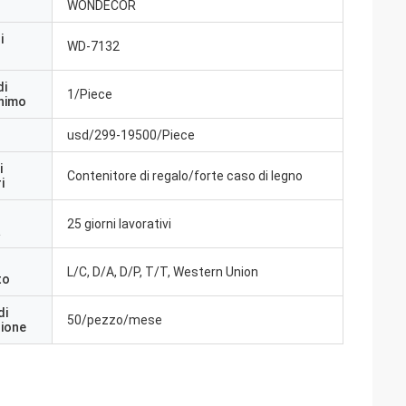
WONDECOR
i
WD-7132
di
1/Piece
inimo
usd/299-19500/Piece
i
Contenitore di regalo/forte caso di legno
i
25 giorni lavorativi
a
L/C, D/A, D/P, T/T, Western Union
to
di
50/pezzo/mese
zione