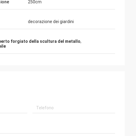
ione
250cm
decorazione dei giardini
perto forgiato della scultura del metallo
,
ile