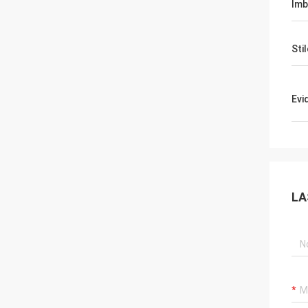
Imb
Stil
Evi
LA