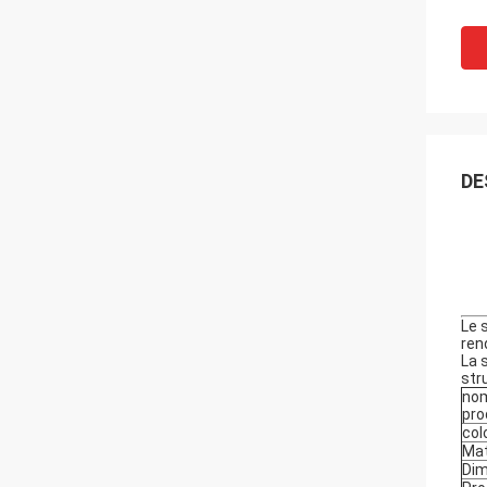
DE
Le 
rend
La 
str
nom
pro
col
Mat
Dim