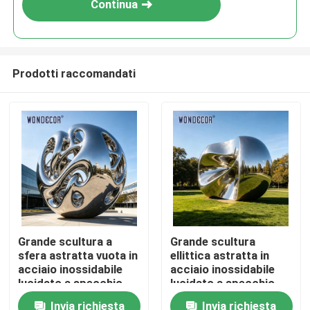
Continua
Prodotti raccomandati
Casa
Grande scultura a
Grande scultura
sfera astratta vuota in
ellittica astratta in
Prodotti
acciaio inossidabile
acciaio inossidabile
lucidato a specchio,
lucidato a specchio
statua decorativa per
Parco all&#39;aperto
Invia richiesta
Invia richiesta
Chi siamo