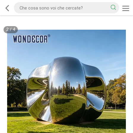
2
/
4