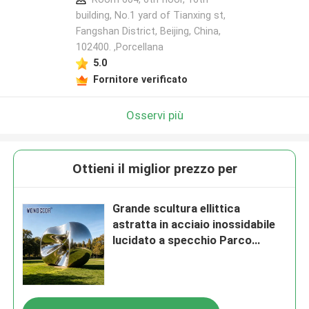
building, No.1 yard of Tianxing st,
Fangshan District, Beijing, China,
102400. ,Porcellana
5.0
Fornitore verificato
Osservi più
Ottieni il miglior prezzo per
Grande scultura ellittica
astratta in acciaio inossidabile
lucidato a specchio Parco
all'aperto Arte moderna
Paesaggio Punto di riferimento
Statua decorativa