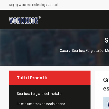
Beijing Wonders Technology Co., Ltd.
S
Casa
/
Scultura Forgiata Del Me
Tutti I Prodotti
Gr
es
Scultura forgiata del metallo
Le statue bronzee scolpiscono