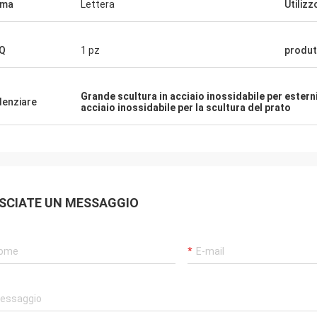
rma
Lettera
Utilizz
Q
1 pz
produt
Grande scultura in acciaio inossidabile per estern
denziare
acciaio inossidabile per la scultura del prato
SCIATE UN MESSAGGIO