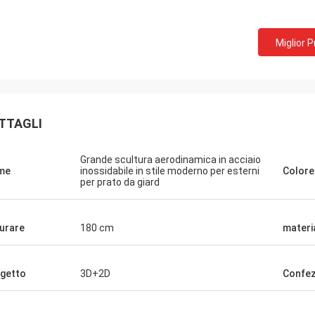
Miglior 
TTAGLI
Grande scultura aerodinamica in acciaio
me
inossidabile in stile moderno per esterni
Colore
per prato da giard
urare
180 cm
materi
getto
3D+2D
Confez