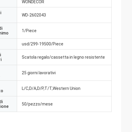
WONDECOR
i
WD-2602043
di
1/Piece
inimo
usd/299-19500/Piece
i
Scatola regalo/cassetta in legno resistente
i
25 giorni lavorativi
a
L/C,D/A,D/P,T/T,Western Union
to
di
50/pezzo/mese
zione