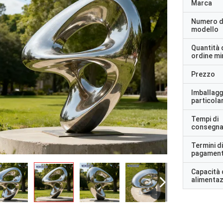
Marca
Numero d
modello
Quantità 
ordine m
Prezzo
Imballagg
particolar
Tempi di
consegn
Termini di
pagamen
Capacità 
alimenta