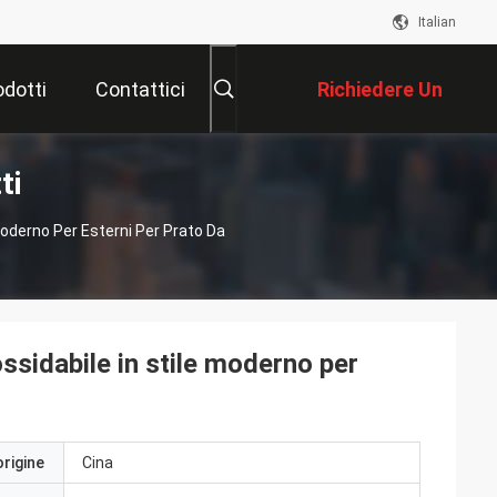
Italian
odotti
Contattici
Richiedere Un
ti
Preventivo
Moderno Per Esterni Per Prato Da
ssidabile in stile moderno per
origine
Cina