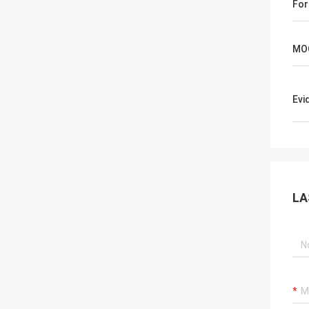
Fo
MO
Evi
LA