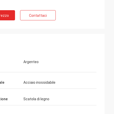
Prezzo
Contattaci
Argenteo
ale
Acciaio inossidabile
ione
Scatola di legno