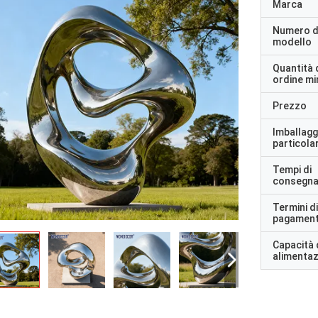
Marca
Numero d
modello
Quantità 
ordine m
Prezzo
Imballagg
particolar
Tempi di
consegn
Termini di
pagamen
Capacità 
alimenta