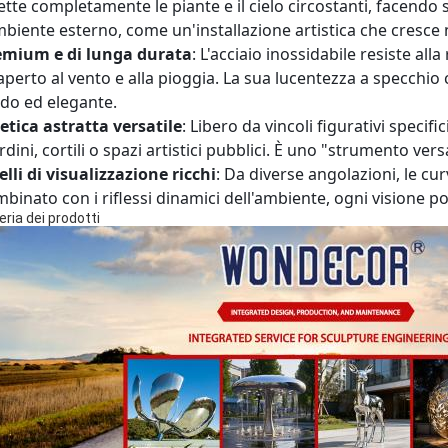
lette completamente le piante e il cielo circostanti, facendo
mbiente esterno, come un'installazione artistica che cresce
emium e di lunga durata
: L'acciaio inossidabile resiste al
'aperto al vento e alla pioggia. La sua lucentezza a specch
ido ed elegante.
etica astratta versatile
: Libero da vincoli figurativi specific
rdini, cortili o spazi artistici pubblici. È uno "strumento vers
elli di visualizzazione ricchi
: Da diverse angolazioni, le cur
binato con i riflessi dinamici dell'ambiente, ogni visione p
eria dei prodotti