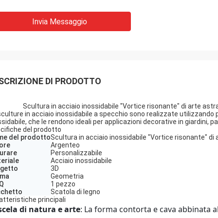
Invia Messaggio
SCRIZIONE DI PRODOTTO
Scultura in acciaio inossidabile "Vortice risonante" di arte astr
sculture in acciaio inossidabile a specchio sono realizzate utilizzando pr
sidabile, che le rendono ideali per applicazioni decorative in giardini, pa
cifiche del prodotto
e del prodotto
Scultura in acciaio inossidabile "Vortice risonante" di 
ore
Argenteo
urare
Personalizzabile
eriale
Acciaio inossidabile
getto
3D
rma
Geometria
Q
1 pezzo
chetto
Scatola di legno
atteristiche principali
cela di natura e arte
: La forma contorta e cava abbinata al