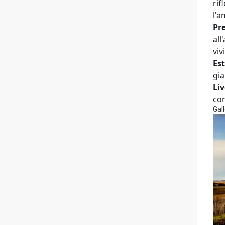
rif
l'a
Pr
all
viv
Est
gia
Liv
com
Gall