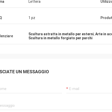
rma
Lettera
Utilizz
Q
1 pz
Produt
Scultura astratta in metallo per esterni
,
Arte in ac
denziare
Scultura in metallo forgiato per parchi
SCIATE UN MESSAGGIO