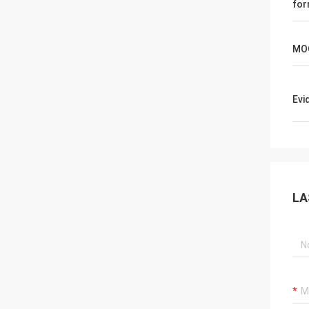
fo
MO
Evi
LA