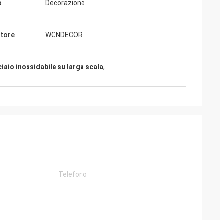
o
Decorazione
tore
WONDECOR
ciaio inossidabile su larga scala
,