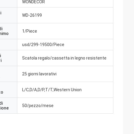
WONDECOR
i
WD-26199
di
1/Piece
inimo
usd/299-19500/Piece
i
Scatola regalo/cassetta in legno resistente
i
25 giorni lavorativi
a
L/C,D/A,D/P,T/T,Western Union
to
di
50/pezzo/mese
zione