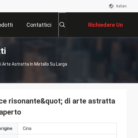
Italian
odotti
Contattici
Richiedere Un
ti
Preventivo
i Arte Astratta In Metallo Su Larga
ce risonante&quot; di arte astratta
;aperto
origine
Cina