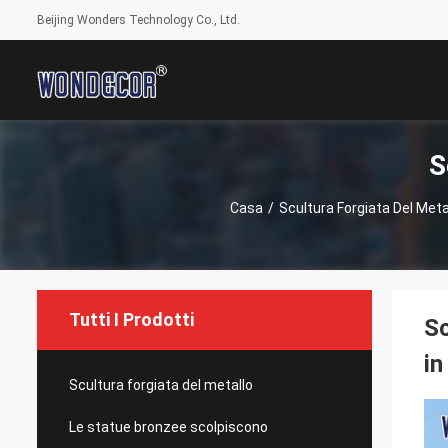
Beijing Wonders Technology Co., Ltd.
S
Casa
/
Scultura Forgiata Del Meta
Tutti I Prodotti
Sc
in
Scultura forgiata del metallo
Le statue bronzee scolpiscono