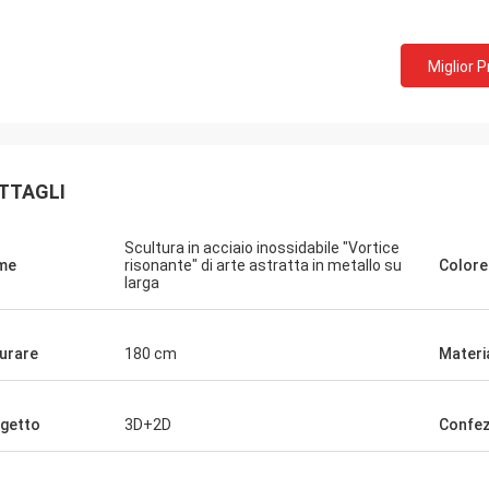
Miglior 
TTAGLI
Scultura in acciaio inossidabile "Vortice
me
risonante" di arte astratta in metallo su
Colore
larga
urare
180 cm
Materi
getto
3D+2D
Confez