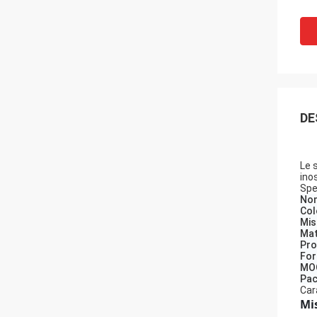
DE
Le 
inos
Spe
Nom
Col
Mis
Mat
Pro
Fo
MO
Pac
Car
Mis