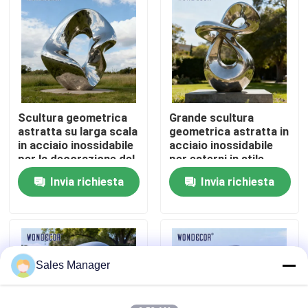
Fatory Tour
Controllo di qualità
Scultura geometrica
Grande scultura
Contattaci
astratta su larga scala
geometrica astratta in
in acciaio inossidabile
acciaio inossidabile
per la decorazione del
per esterni in stile
Richiedere un preventivo
parco all&#39;aperto
moderno per parchi
Invia richiesta
Invia richiesta
Scultura forgiata del metallo
Le statue bronzee scolpiscono
Sales Manager
Scultura bronzea su ordinazione