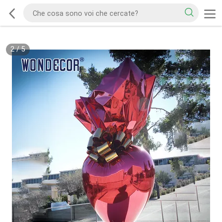
2
/
5