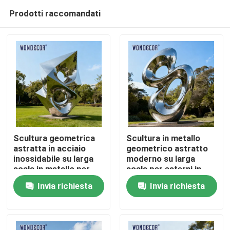
Prodotti raccomandati
Scultura geometrica
Scultura in metallo
astratta in acciaio
geometrico astratto
inossidabile su larga
moderno su larga
Casa
scala in metallo per
scala per esterni in
parchi all&#39;aperto
acciaio inossidabile
Invia richiesta
Invia richiesta
Prodotti
Chi siamo