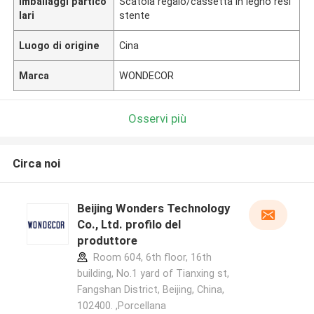
Imballaggi partico
Scatola regalo/cassetta in legno resi
lari
stente
Luogo di origine
Cina
Marca
WONDECOR
Osservi più
Circa noi
Beijing Wonders Technology
Co., Ltd. profilo del
produttore
Room 604, 6th floor, 16th
building, No.1 yard of Tianxing st,
Fangshan District, Beijing, China,
102400. ,Porcellana