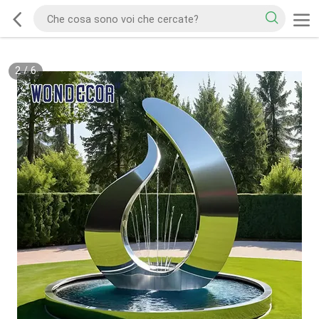
2
/
6