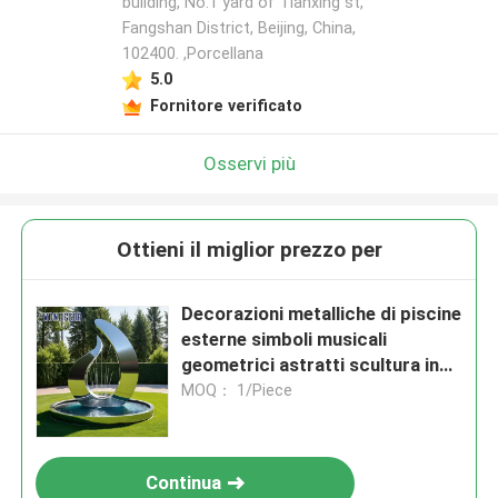
building, No.1 yard of Tianxing st,
Fangshan District, Beijing, China,
102400. ,Porcellana
5.0
Fornitore verificato
Osservi più
Ottieni il miglior prezzo per
Decorazioni metalliche di piscine
esterne simboli musicali
geometrici astratti scultura in
acciaio inossidabile
MOQ： 1/Piece
Continua