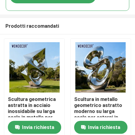
Prodotti raccomandati
Casa
Scultura geometrica
Scultura in metallo
astratta in acciaio
geometrico astratto
inossidabile su larga
moderno su larga
Prodotti
scala in metallo per
scala per esterni in
parchi all&#39;aperto
acciaio inossidabile
Invia richiesta
Invia richiesta
Chi siamo