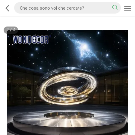
2
/
4