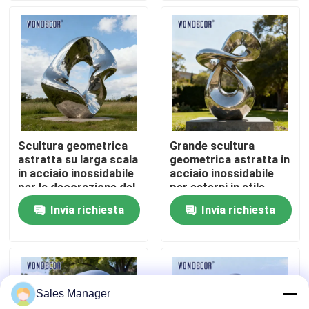
Fatory Tour
Controllo di qualità
Contattaci
Scultura geometrica
Grande scultura
astratta su larga scala
geometrica astratta in
Richiedere un preventivo
in acciaio inossidabile
acciaio inossidabile
per la decorazione del
per esterni in stile
parco all&#39;aperto
moderno per parchi
Invia richiesta
Invia richiesta
Scultura forgiata del metallo
Le statue bronzee scolpiscono
Sales Manager
Scultura bronzea su ordinazione