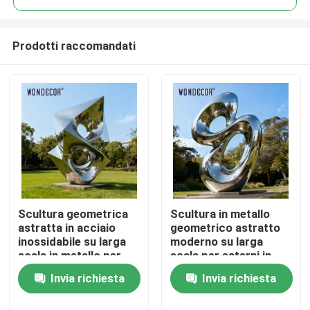
Prodotti raccomandati
Scultura geometrica
Scultura in metallo
Casa
astratta in acciaio
geometrico astratto
inossidabile su larga
moderno su larga
scala in metallo per
scala per esterni in
Prodotti
parchi all&#39;aperto
acciaio inossidabile
Invia richiesta
Invia richiesta
Chi siamo