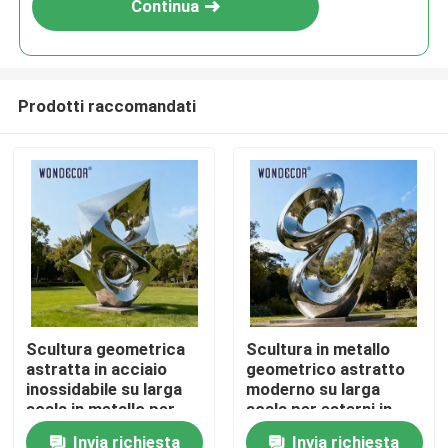
Continua
Prodotti raccomandati
Casa
Scultura geometrica
Scultura in metallo
astratta in acciaio
geometrico astratto
Prodotti
inossidabile su larga
moderno su larga
scala in metallo per
scala per esterni in
parchi all&#39;aperto
acciaio inossidabile
Invia richiesta
Invia richiesta
Chi siamo