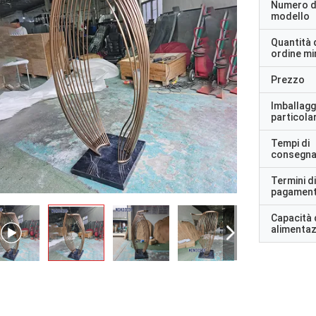
Numero d
modello
Quantità 
ordine m
Prezzo
Imballagg
particolar
Tempi di
consegn
Termini di
pagamen
Capacità 
alimenta