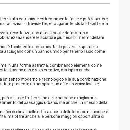
sistenza alla corrosione estremamente forte e può resistere
ra,radiazioni ultraviolette, ecc., garantendo la stabilità e la
elevata resistenza, non è facilmente deformato o
obustezza,rendere le sculture più flessibili nel modellare
 e non è facilmente contaminata da polvere e sporcizia,
ta asciugarlo con un panno umido per tenerlo liscio come
prime in una forma astratta, combinando elementi come
esto disegno non è solo creativo, ma ispira anche
 ha un senso moderno e tecnologico e la sua combinazione
tura presenta un semplice, un effetto visivo liscio e
, può attirare l'attenzione delle persone e migliorare
bellimento del paesaggio urbano, ma anche un riflesso della
edifici di rilievo nelle città a causa delle loro forme uniche e
 città, ma offre anche alle persone maggiori opportunità di