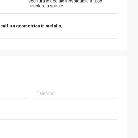
scultura in acciaio inossidabile a tubo
circolare a spirale
cultura geometrica in metallo
,