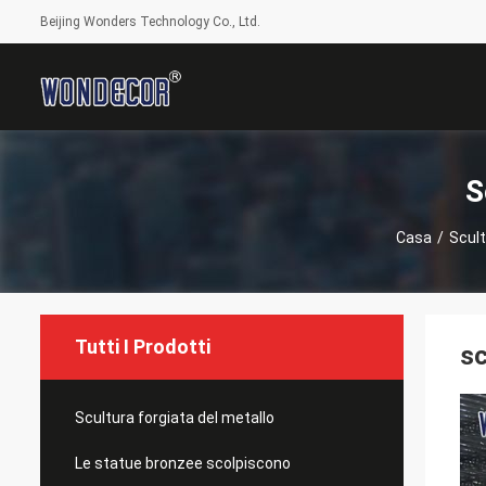
Beijing Wonders Technology Co., Ltd.
S
Casa
/
Scult
Tutti I Prodotti
sc
Scultura forgiata del metallo
Le statue bronzee scolpiscono