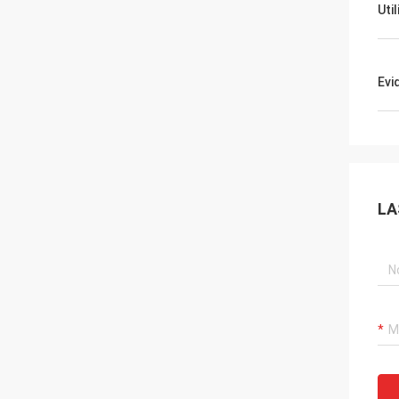
Uti
Evi
LA