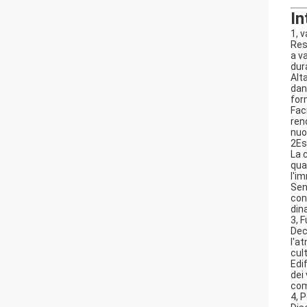
In
1, 
Res
a va
dur
Alt
dan
for
Fac
ren
nuo
2Es
La 
qua
l'i
Sen
con
din
3, 
Dec
l'a
cul
Edif
dei
com
4, 