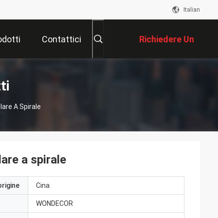
Italian
odotti
Contattici
Richiedere Un
Preventivo
ti
lare A Spirale
lare a spirale
origine
Cina
WONDECOR