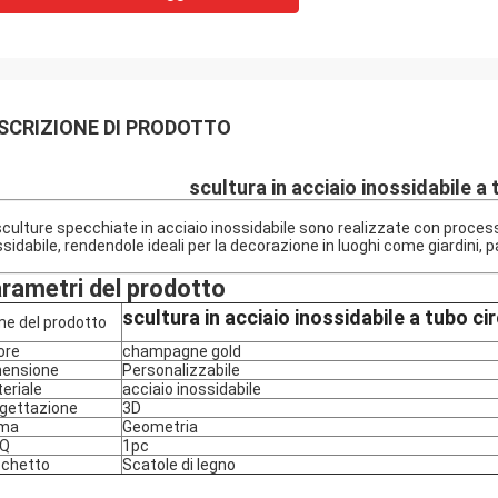
SCRIZIONE DI PRODOTTO
scultura in acciaio inossidabile a 
sculture specchiate in acciaio inossidabile sono realizzate con processi 
ssidabile, rendendole ideali per la decorazione in luoghi come giardini, p
rametri del prodotto
scultura in acciaio inossidabile a tubo cir
e del prodotto
ore
champagne gold
ensione
Personalizzabile
eriale
acciaio inossidabile
gettazione
3D
rma
Geometria
Q
1pc
chetto
Scatole di legno