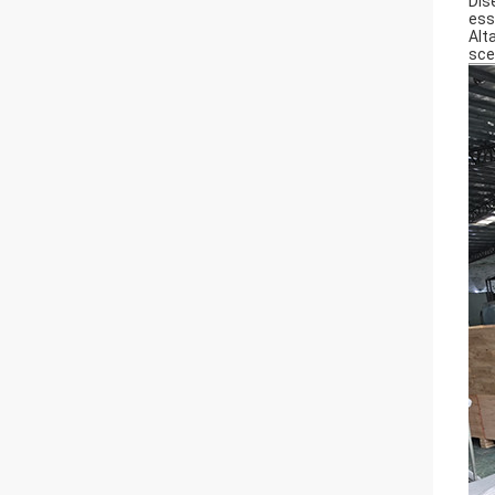
Dis
ess
Alt
scen