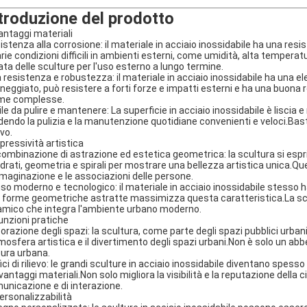
troduzione del prodotto
vantaggi materiali
istenza alla corrosione: il materiale in acciaio inossidabile ha una re
rie condizioni difficili in ambienti esterni, come umidità, alta temperatu
ata delle sculture per l'uso esterno a lungo termine.
a resistenza e robustezza: il materiale in acciaio inossidabile ha una 
neggiato, può resistere a forti forze e impatti esterni e ha una buona r
me complesse.
ile da pulire e mantenere: La superficie in acciaio inossidabile è liscia
dendo la pulizia e la manutenzione quotidiane convenienti e veloci.Bas
vo.
pressività artistica
combinazione di astrazione ed estetica geometrica: la scultura si es
drati, geometria e spirali per mostrare una bellezza artistica unica.Qu
mmaginazione e le associazioni delle persone.
so moderno e tecnologico: il materiale in acciaio inossidabile stesso
 forme geometriche astratte massimizza questa caratteristica.La scul
amico che integra l'ambiente urbano moderno.
Funzioni pratiche
orazione degli spazi: la scultura, come parte degli spazi pubblici urbani
tmosfera artistica e il divertimento degli spazi urbani.Non è solo un ab
tura urbana.
ici di rilievo: le grandi sculture in acciaio inossidabile diventano spesso 
 vantaggi materiali.Non solo migliora la visibilità e la reputazione della
unicazione e di interazione.
Personalizzabilità