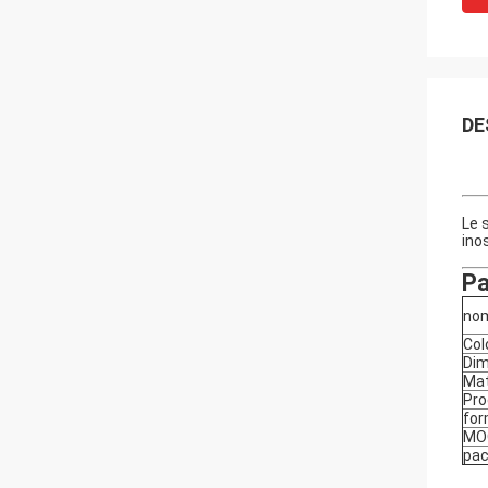
DE
Le 
ino
Pa
nom
Col
Dim
Mat
Pro
fo
MO
pac