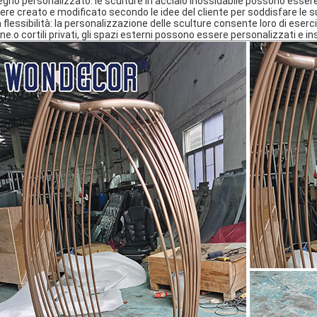
egno personalizzato: le sculture in acciaio inossidabile possono essere
ere creato e modificato secondo le idee del cliente per soddisfare le 
a flessibilità: la personalizzazione delle sculture consente loro di eserc
e.o cortili privati, gli spazi esterni possono essere personalizzati e inst