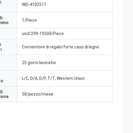
i
WD-4102511
di
1/Piece
inimo
usd/299-19500/Piece
i
Contenitore di regalo/forte caso di legno
i
25 giorni lavorativi
a
L/C, D/A, D/P, T/T, Western Union
to
di
50/pezzo/mese
zione