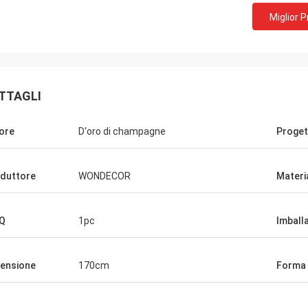
Miglior 
TTAGLI
ore
D'oro di champagne
Proget
duttore
WONDECOR
Materi
Q
1pc
Imball
ensione
170cm
Forma