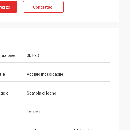
Prezzo
Contattaci
tazione
3D+2D
ale
Acciaio inossidabile
aggio
Scatola di legno
Lettera