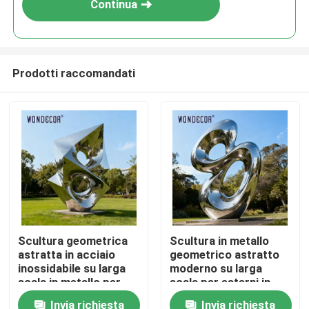
Continua
Prodotti raccomandati
Casa
Scultura geometrica
Scultura in metallo
astratta in acciaio
geometrico astratto
Prodotti
inossidabile su larga
moderno su larga
scala in metallo per
scala per esterni in
parchi all&#39;aperto
acciaio inossidabile
Invia richiesta
Invia richiesta
Chi siamo