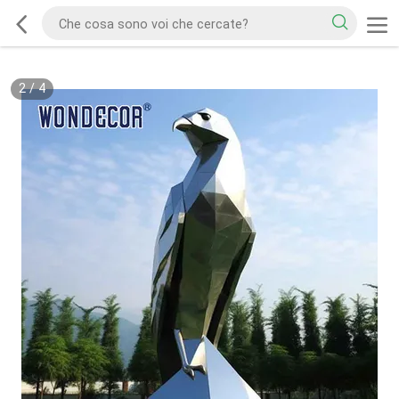
2
/
4