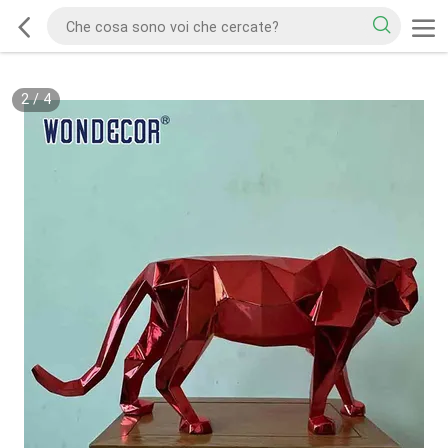
2
/
4