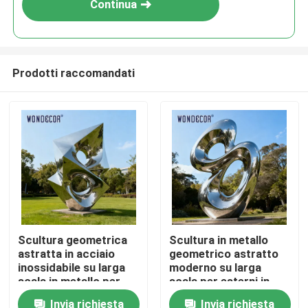
Continua
Prodotti raccomandati
Casa
Scultura geometrica
Scultura in metallo
astratta in acciaio
geometrico astratto
Prodotti
inossidabile su larga
moderno su larga
scala in metallo per
scala per esterni in
parchi all&#39;aperto
acciaio inossidabile
Invia richiesta
Invia richiesta
Chi siamo