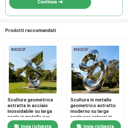
Continua
Prodotti raccomandati
Casa
Scultura geometrica
Scultura in metallo
astratta in acciaio
geometrico astratto
Prodotti
inossidabile su larga
moderno su larga
scala in metallo per
scala per esterni in
parchi all&#39;aperto
acciaio inossidabile
Invia richiesta
Invia richiesta
Chi siamo