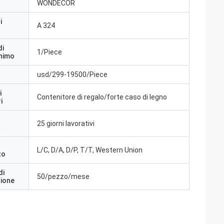
WONDECOR
i
A 324
di
1/Piece
inimo
usd/299-19500/Piece
i
Contenitore di regalo/forte caso di legno
i
25 giorni lavorativi
a
L/C, D/A, D/P, T/T, Western Union
to
di
50/pezzo/mese
zione