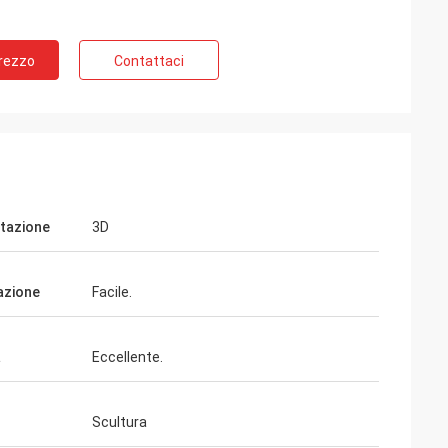
Prezzo
Contattaci
tazione
3D
lazione
Facile.
à
Eccellente.
Scultura