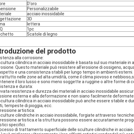
ore
D'oro
ensione
Personalizzabile
eriale
acciaio inossidabile
gettazione
3D
rma
lettera
Q
1pc
chetto
Scatole di legno
troduzione del prodotto
istenza alla corrosione:
scultura cilindrica in acciaio inossidabile è basata sul suo materiale in 
rosione. Questo materiale può resistere all'erosione di ossigeno, acq
aspetto e una consistenza stabili per lungo tempo in ambienti esterni.
rattutto nelle zone ad alta umidità, come il clima piovoso e nebbioso,s
tenere il loro lusso e sono meno soggette a ruggine o altre forme di c
istenza e durata:
levata resistenza e durezza dei materiali in acciaio inossidabile assicur
ssione esterna e alla deformazione e non siano facilmente deformate
scultura cilindrica in acciaio inossidabile può anche essere stabile e d
ti, tempeste di pioggia, ecc.
ressione artistica:
sculture cilindriche in acciaio inossidabile, forgiate attraverso tecnic
ressione artistica.e la struttura possono essere accuratamente proget
stici specifici.
processo di trattamento superficiale delle sculture cilindriche in acciai