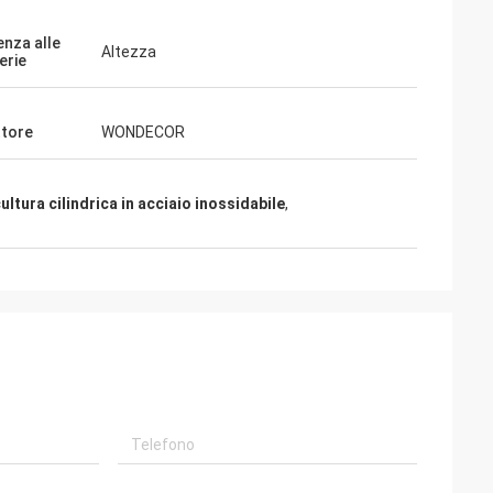
enza alle
Altezza
erie
tore
WONDECOR
ultura cilindrica in acciaio inossidabile
,