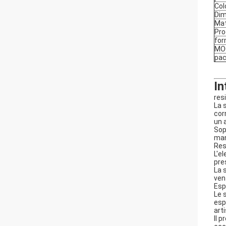
Col
Dim
Mat
Pro
fo
MO
pac
In
res
La 
cor
un 
Sop
man
Res
L'e
pre
La 
ven
Esp
Le 
esp
arti
Il 