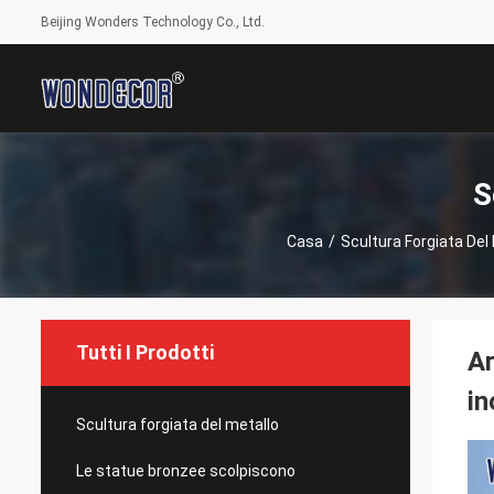
Beijing Wonders Technology Co., Ltd.
S
Casa
/
Scultura Forgiata Del
Tutti I Prodotti
Ar
in
Scultura forgiata del metallo
Le statue bronzee scolpiscono