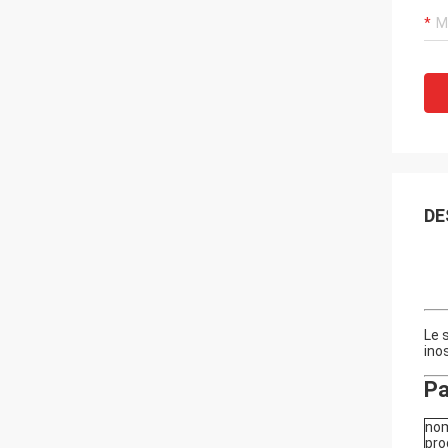
DE
Le 
ino
Pa
nom
pro