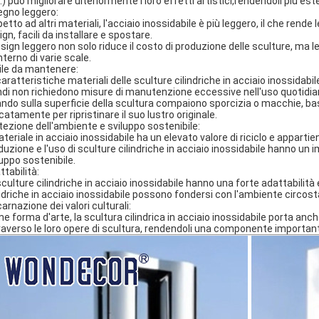
.) può migliorare ulteriormente i loro effetti artistici,rendendoli più es
egno leggero:
etto ad altri materiali, l'acciaio inossidabile è più leggero, il che rende 
gn, facili da installare e spostare.
design leggero non solo riduce il costo di produzione delle sculture, ma l
interno di varie scale.
ile da mantenere:
caratteristiche materiali delle sculture cilindriche in acciaio inossidabi
ndi non richiedono misure di manutenzione eccessive nell'uso quotidia
ndo sulla superficie della scultura compaiono sporcizia o macchie, b
catamente per ripristinare il suo lustro originale.
tezione dell'ambiente e sviluppo sostenibile:
materiale in acciaio inossidabile ha un elevato valore di riciclo e apparti
duzione e l'uso di sculture cilindriche in acciaio inossidabile hanno un
luppo sostenibile.
ttabilità:
sculture cilindriche in acciaio inossidabile hanno una forte adattabilit
indriche in acciaio inossidabile possono fondersi con l'ambiente circos
carnazione dei valori culturali:
e forma d'arte, la scultura cilindrica in acciaio inossidabile porta anche
raverso le loro opere di scultura, rendendoli una componente important