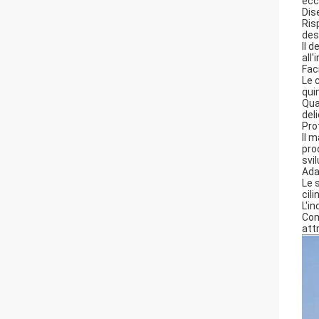
ecc
Dis
Risp
desi
Il 
all'
Fac
Le 
qui
Qua
deli
Pro
Il 
pro
svi
Ada
Le 
cil
L'in
Com
att