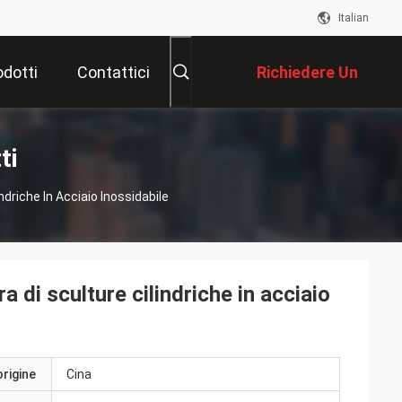
Italian
odotti
Contattici
Richiedere Un
Preventivo
ti
ndriche In Acciaio Inossidabile
a di sculture cilindriche in acciaio
origine
Cina