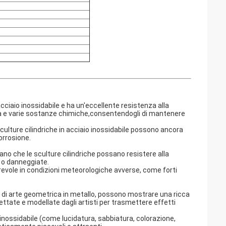
acciaio inossidabile e ha un'eccellente resistenza alla
ua e varie sostanze chimiche,consentendogli di mantenere
culture cilindriche in acciaio inossidabile possono ancora
orrosione.
ano che le sculture cilindriche possano resistere alla
 o danneggiate.
urevole in condizioni meteorologiche avverse, come forti
he di arte geometrica in metallo, possono mostrare una ricca
tate e modellate dagli artisti per trasmettere effetti
o inossidabile (come lucidatura, sabbiatura, colorazione,