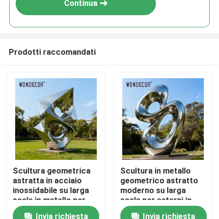
Continua
Prodotti raccomandati
Casa
Scultura geometrica
Scultura in metallo
astratta in acciaio
geometrico astratto
Prodotti
inossidabile su larga
moderno su larga
scala in metallo per
scala per esterni in
parchi all&#39;aperto
acciaio inossidabile
Invia richiesta
Invia richiesta
Chi siamo