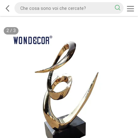
2
/
3