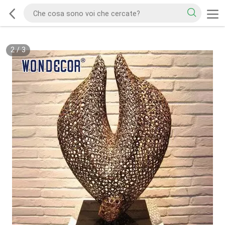
2
/
3