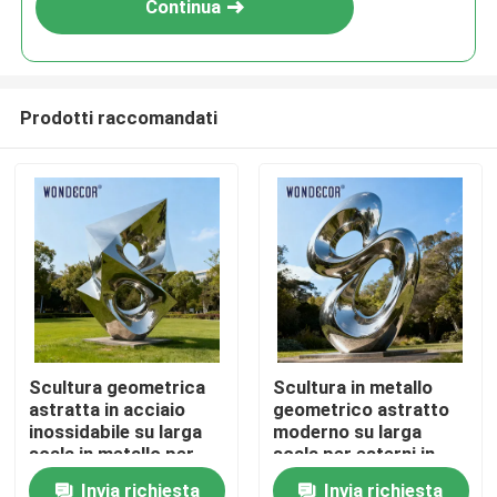
Continua
Prodotti raccomandati
Casa
Scultura geometrica
Scultura in metallo
astratta in acciaio
geometrico astratto
Prodotti
inossidabile su larga
moderno su larga
scala in metallo per
scala per esterni in
parchi all&#39;aperto
acciaio inossidabile
Invia richiesta
Invia richiesta
Chi siamo