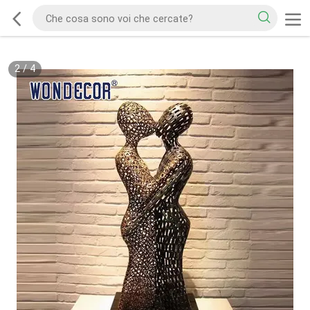
2
/
4