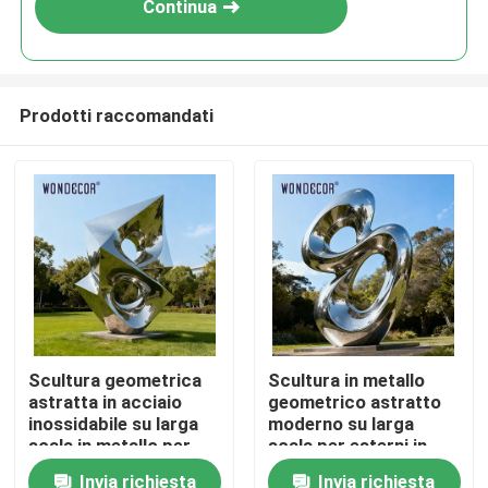
Continua
Prodotti raccomandati
Casa
Scultura geometrica
Scultura in metallo
astratta in acciaio
geometrico astratto
Prodotti
inossidabile su larga
moderno su larga
scala in metallo per
scala per esterni in
parchi all&#39;aperto
acciaio inossidabile
Invia richiesta
Invia richiesta
Chi siamo