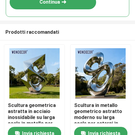
Continua
Prodotti raccomandati
Casa
Scultura geometrica
Scultura in metallo
astratta in acciaio
geometrico astratto
Prodotti
inossidabile su larga
moderno su larga
scala in metallo per
scala per esterni in
parchi all&#39;aperto
acciaio inossidabile
Invia richiesta
Invia richiesta
Chi siamo