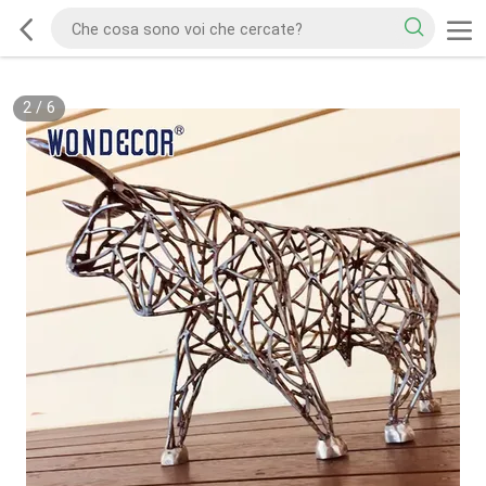
2
/
6