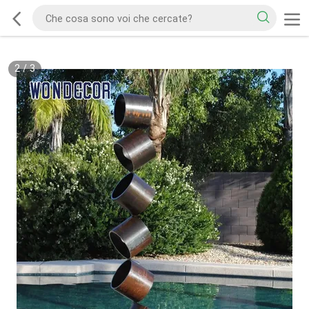
2
/
3