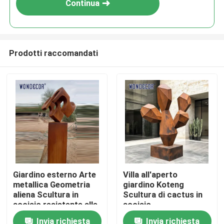
Continua
Prodotti raccomandati
Casa
Giardino esterno Arte
Villa all'aperto
metallica Geometria
giardino Koteng
Prodotti
aliena Scultura in
Scultura di cactus in
acciaio resistente alle
acciaio
intemperie
Invia richiesta
Invia richiesta
Chi siamo