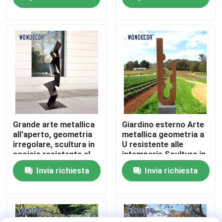
Fatory Tour
Controllo di qualità
Contattaci
Richiedere un preventivo
Grande arte metallica
Giardino esterno Arte
all'aperto, geometria
metallica geometria a
irregolare, scultura in
U resistente alle
Scultura forgiata del metallo
acciaio resistente al
intemperie Scultura in
tempo
acciaio
Invia richiesta
Invia richiesta
Le statue bronzee scolpiscono
Scultura bronzea su ordinazione