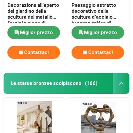
Decorazione all'aperto
Paesaggio astratto
del giardino della
decorativo della
scultura del metallo
scultura d'acciaio
forgiata cigno di
bronzea antica di
acciaio inossidabile
Corten
Miglior prezzo
Miglior prezzo
Contattaci
Contattaci
Le statue bronzee scolpiscono
(166)