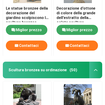
Le statue bronzee della
Decorazione d'ottone
decorazione del
di colore della grande
giardino scolpiscono la
dell'estratto della
scultura bronzea
colata scultura
dell'uomo di stile
bronzea del fronte
Miglior prezzo
Miglior prezzo
occidentale
Contattaci
Contattaci
Scultura bronzea su ordinazione
(50)