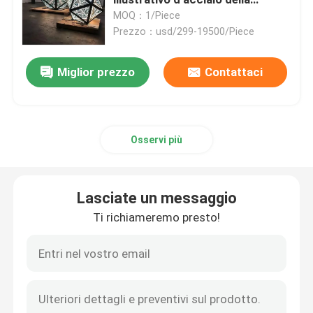
scultura
MOQ：1/Piece
Prezzo：usd/299-19500/Piece
Parete Art Sculpture del metallo
Miglior prezzo
Contattaci
Scultura della fontana
Scultura fondente di acciaio inossidabile
Osservi più
Reception di lusso
Lasciate un messaggio
Arte di lusso della mobilia
Ti richiameremo presto!
Scultura d'acciaio di Corten
Belhi bronzee fuse