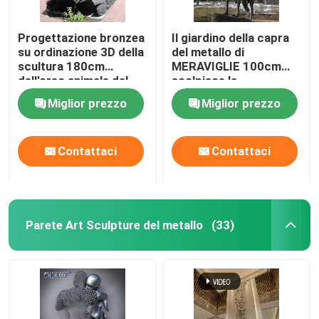
Progettazione bronzea
Il giardino della capra
su ordinazione 3D della
del metallo di
scultura 180cm
MERAVIGLIE 100cm
dell'orso animale del
scolpisce la
metallo grande
decorazione
Miglior prezzo
Miglior prezzo
domestica all'aperto
Contattaci
Contattaci
Parete Art Sculpture del metallo
(33)