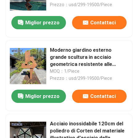
Prezzo：usd/299-19500/Piece
Fatory Tour
Miglior prezzo
Contattaci
Controllo di qualità
Moderno giardino esterno
Contattaci
grande scultura in acciaio
geometrica resistente alle
intemperie
MOQ：1/Piece
Richiedere un preventivo
Prezzo：usd/299-19500/Piece
Scultura forgiata del metallo
Miglior prezzo
Contattaci
Le statue bronzee scolpiscono
Acciaio inossidabile 120cm del
poliedro di Corten del materiale
Scultura bronzea su ordinazione
illustrativo d'acciaio della