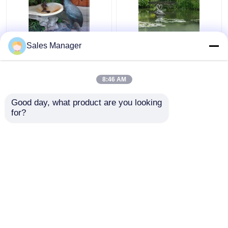
Decorazione animale
Cigno a grandezza
Sales Manager
bronzea del pellicano
naturale della scultura
del giardino della
di Forest Decoration
scultura all'aperto della
Metal Water Fountain
8:46 AM
fontana
Miglior prezzo
Miglior prezzo
Good day, what product are you looking 
for?
Contattaci
Contattaci
Osservi più
Casa
Circa noi
Contattaci
Desktop Site
Mappa del sito
Privacy Policy