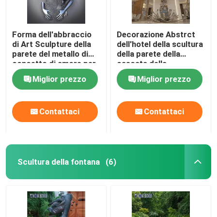
Forma dell'abbraccio
Decorazione Abstrct
di Art Sculpture della
dell'hotel della scultura
parete del metallo di
della parete della
concetto di amore per
cascata della
la decorazione di
lucidatura
Miglior prezzo
Miglior prezzo
Interor
Contattaci
Contattaci
Scultura della fontana
(6)