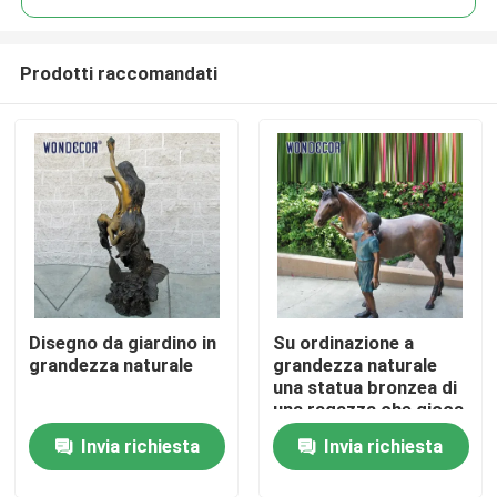
Prodotti raccomandati
Disegno da giardino in
Su ordinazione a
Casa
grandezza naturale
grandezza naturale
una statua bronzea di
una ragazza che gioca
Prodotti
con il suo amico del
Invia richiesta
Invia richiesta
cavallo
Chi siamo