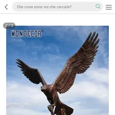
2
/
2