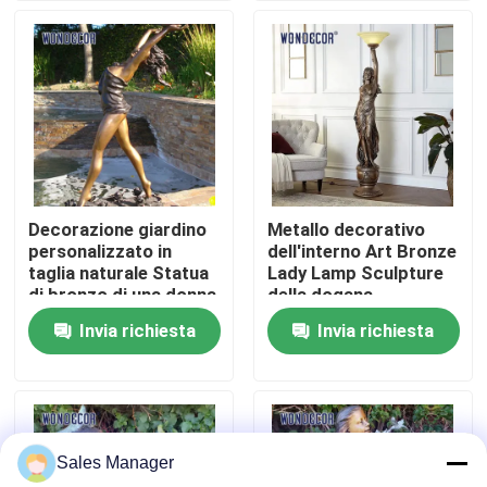
Fatory Tour
Controllo di qualità
Contattaci
Decorazione giardino
Metallo decorativo
personalizzato in
dell'interno Art Bronze
Richiedere un preventivo
taglia naturale Statua
Lady Lamp Sculpture
di bronzo di una donna
della dogana
Invia richiesta
Invia richiesta
Scultura forgiata del metallo
Le statue bronzee scolpiscono
Sales Manager
Scultura bronzea su ordinazione