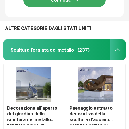
ALTRE CATEGORIE DAGLI STATI UNITI
Scultura forgiata del metallo
(237)
Casa
Decorazione all'aperto
Paesaggio astratto
Prodotti
del giardino della
decorativo della
scultura del metallo
scultura d'acciaio
forgiata cigno di
bronzea antica di
Chi siamo