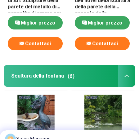
di Art Sculpture della
dell'hotel della scultura
parete del metallo di
della parete della
concetto di amore per
cascata della
la decorazione di
lucidatura
Miglior prezzo
Miglior prezzo
Interor
Contattaci
Contattaci
Scultura della fontana
(6)
Decorazione animale
Cigno a grandezza
Sales Manager