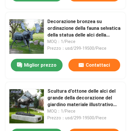
Decorazione bronzea su
ordinazione della fauna selvatica
della statua delle alci della
scultura bronzea del materiale
MOQ：1/Piece
illustrativo d'ottone
Prezzo：usd/299-19500/Piece
Miglior prezzo
Contattaci
Scultura d'ottone delle alci del
grande della decorazione del
giardino materiale illustrativo
selvaggio animale della casa
MOQ：1/Piece
Prezzo：usd/299-19500/Piece