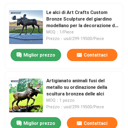
Le alci di Art Crafts Custom
Bronze Sculpture del giardino
modellano per la decorazione dei
parchi
MOQ：1/Piece
Prezzo：usd/299-19500/Piece
Miglior prezzo
Contattaci
Artigianato animali fusi del
metallo su ordinazione della
scultura bronzea delle alci
MOQ：1 pezzo
Prezzo：usd/299-19500/Piece
Miglior prezzo
Contattaci