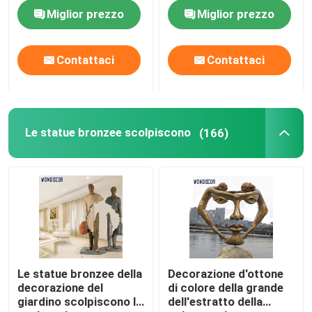
acciaio inossidabile
Corten
Miglior prezzo
Miglior prezzo
Fatory Tour
Contattaci
Contattaci
Controllo di qualità
Contattaci
Le statue bronzee scolpiscono
(166)
Richiedere un preventivo
Scultura forgiata del metallo
Le statue bronzee scolpiscono
Le statue bronzee della
Decorazione d'ottone
decorazione del
di colore della grande
giardino scolpiscono la
dell'estratto della
Scultura bronzea su ordinazione