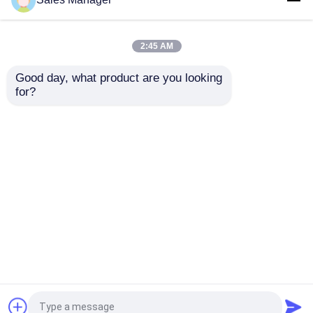
bronzea del pellicano
naturale della scultura
del giardino della
di Forest Decoration
scultura all'aperto della
Metal Water Fountain
2:45 AM
fontana
Miglior prezzo
Miglior prezzo
Good day, what product are you looking 
for?
Contattaci
Contattaci
Osservi più
Casa
Circa noi
Contattaci
Desktop Site
Mappa del sito
Privacy Policy
Qualità
Scultura forgiata del metallo
Fabbrica
cinese.Copyright © 2025 Beijing Wonders