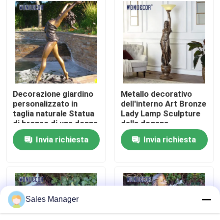
Fatory Tour
Controllo di qualità
Contattaci
Decorazione giardino
Metallo decorativo
personalizzato in
dell'interno Art Bronze
taglia naturale Statua
Lady Lamp Sculpture
Richiedere un preventivo
di bronzo di una donna
della dogana
Invia richiesta
Invia richiesta
Scultura forgiata del metallo
Le statue bronzee scolpiscono
Sales Manager
Scultura bronzea su ordinazione