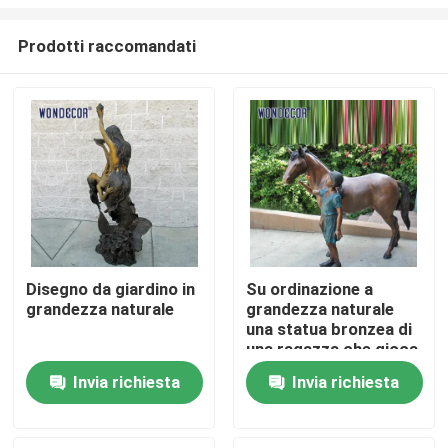
Prodotti raccomandati
Disegno da giardino in
Su ordinazione a
grandezza naturale
grandezza naturale
Casa
una statua bronzea di
una ragazza che gioca
con il suo amico del
Prodotti
Invia richiesta
Invia richiesta
cavallo
Chi siamo