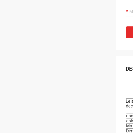
DE
Le 
deco
nom
col
Mat
Dim