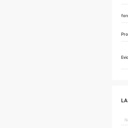
fo
Pro
Evi
LA