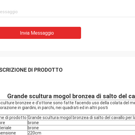
Invia Messaggio
SCRIZIONE DI PRODOTTO
Grande scultura mogol bronzea di salto del cav
sculture bronzee e d'ottone sono fatte facendo uso della colata del meta
razione in giardini, in parchi, nei quadrati ed in altri posti
e di prodotto
Grande scultura mogol bronzea di salto del cavallo per l
ore
brone
eriale
brone
ensione
220cm