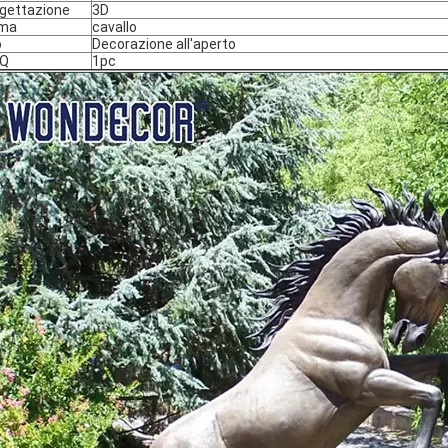
gettazione
3D
rma
cavallo
o
Decorazione all'aperto
Q
1pc