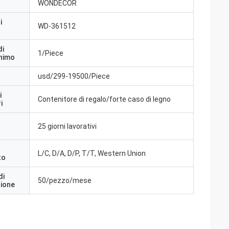
WONDECOR
i
WD-361512
di
1/Piece
inimo
usd/299-19500/Piece
i
Contenitore di regalo/forte caso di legno
i
25 giorni lavorativi
a
L/C, D/A, D/P, T/T, Western Union
to
di
50/pezzo/mese
zione