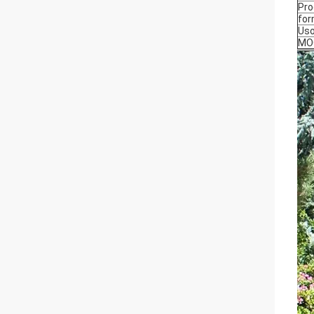
Pro
fo
Us
MO