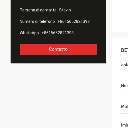
Persona di contatto :
Stevin
Numero di telefono :
+8615652821398
WhatsApp :
+8615652821398
Contatto
DE
col
Nom
Mat
Imb