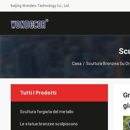
Beijing Wonders Technology Co., Ltd.
Sc
Casa
/
Scultura Bronzea Su Or
Tutti I Prodotti
Gr
gi
Scultura forgiata del metallo
Le statue bronzee scolpiscono