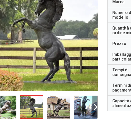
Marca
Numero d
modello
Quantità 
ordine m
Prezzo
Imballagg
particolar
Tempi di
consegn
Termini di
pagamen
Capacità 
alimenta