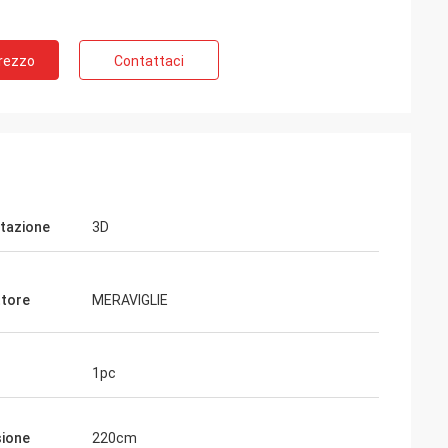
Prezzo
Contattaci
tazione
3D
tore
MERAVIGLIE
1pc
ione
220cm