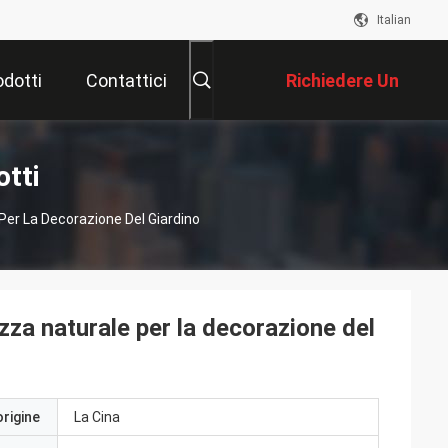
Italian
odotti
Contattici
Richiedere Un
Preventivo
tti
Per La Decorazione Del Giardino
zza naturale per la decorazione del
origine
La Cina