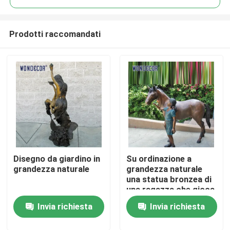
Prodotti raccomandati
Disegno da giardino in
Su ordinazione a
Casa
grandezza naturale
grandezza naturale
una statua bronzea di
una ragazza che gioca
Prodotti
con il suo amico del
Invia richiesta
Invia richiesta
cavallo
Chi siamo