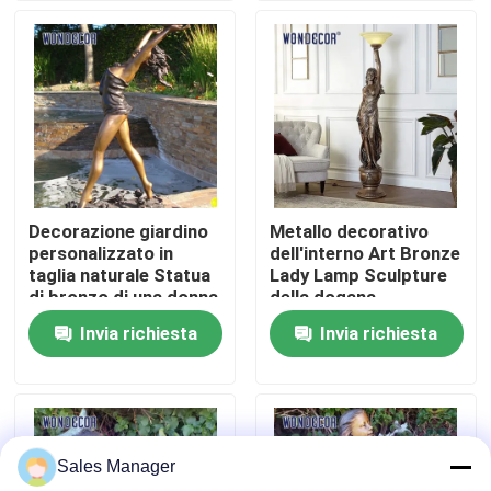
Fatory Tour
Controllo di qualità
Contattaci
Decorazione giardino
Metallo decorativo
personalizzato in
dell'interno Art Bronze
Richiedere un preventivo
taglia naturale Statua
Lady Lamp Sculpture
di bronzo di una donna
della dogana
Invia richiesta
Invia richiesta
Scultura forgiata del metallo
Le statue bronzee scolpiscono
Sales Manager
Scultura bronzea su ordinazione