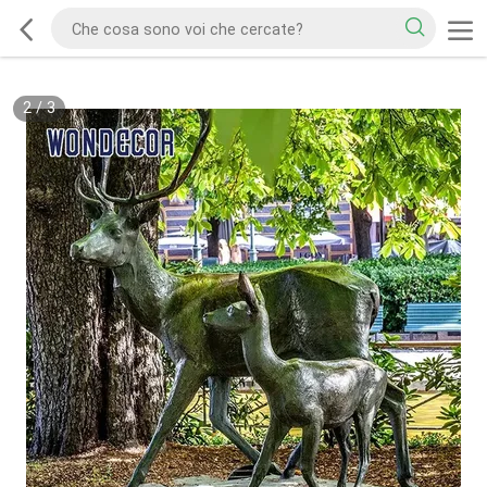
2
/
3