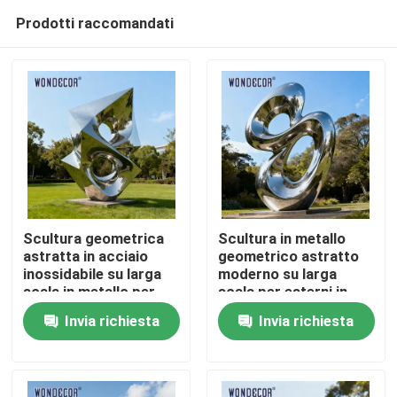
Prodotti raccomandati
Scultura geometrica
Scultura in metallo
astratta in acciaio
geometrico astratto
inossidabile su larga
moderno su larga
Casa
scala in metallo per
scala per esterni in
parchi all&#39;aperto
acciaio inossidabile
Invia richiesta
Invia richiesta
Prodotti
Chi siamo