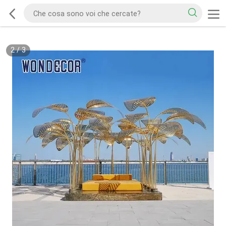
2
/
3