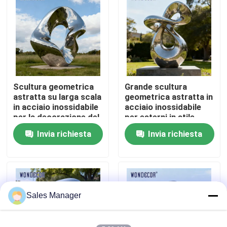
Fatory Tour
Controllo di qualità
Scultura geometrica
Grande scultura
Contattaci
astratta su larga scala
geometrica astratta in
in acciaio inossidabile
acciaio inossidabile
per la decorazione del
per esterni in stile
Richiedere un preventivo
parco all&#39;aperto
moderno per parchi
Invia richiesta
Invia richiesta
Scultura forgiata del metallo
Le statue bronzee scolpiscono
Sales Manager
Scultura bronzea su ordinazione