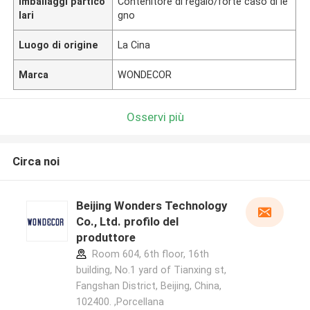
Imballaggi partico
Contenitore di regalo/forte caso di le
lari
gno
Luogo di origine
La Cina
Marca
WONDECOR
Osservi più
Circa noi
Beijing Wonders Technology
Co., Ltd. profilo del
produttore
Room 604, 6th floor, 16th
building, No.1 yard of Tianxing st,
Fangshan District, Beijing, China,
102400. ,Porcellana