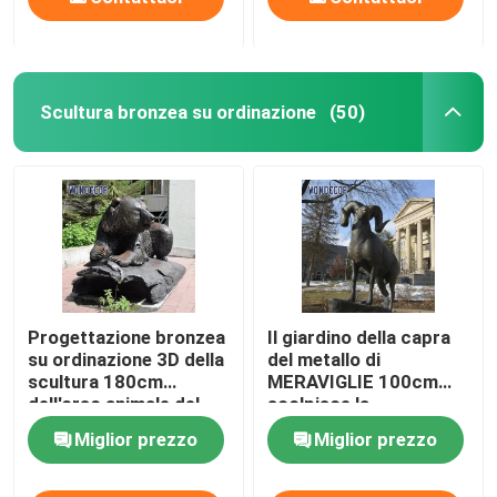
Scultura bronzea su ordinazione
(50)
Progettazione bronzea
Il giardino della capra
su ordinazione 3D della
del metallo di
scultura 180cm
MERAVIGLIE 100cm
dell'orso animale del
scolpisce la
metallo grande
decorazione
Miglior prezzo
Miglior prezzo
domestica all'aperto