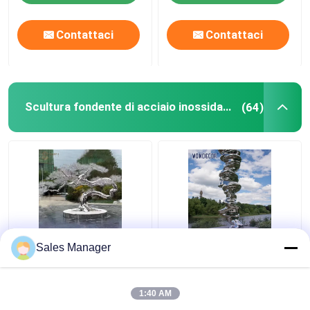
Contattaci
Contattaci
Scultura fondente di acciaio inossidabile
(64)
Scultura fondente
Scultura astratta 3D
Sales Manager
d'argento 150cm del
2D 220cm di acciaio
pino del metallo della
inossidabile della
scultura di acciaio
colata del Rockery
1:40 AM
inossidabile