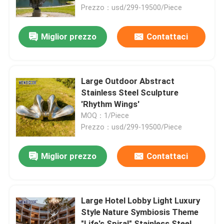
Prezzo：usd/299-19500/Piece
Fatory Tour
Miglior prezzo
Contattaci
Controllo di qualità
Large Outdoor Abstract
Contattaci
Stainless Steel Sculpture
'Rhythm Wings'
MOQ：1/Piece
notizie
Prezzo：usd/299-19500/Piece
Tutti i casi
Miglior prezzo
Contattaci
Richiedere un preventivo
Large Hotel Lobby Light Luxury
Style Nature Symbiosis Theme
Scultura forgiata del metallo
"Life's Spiral" Stainless Steel