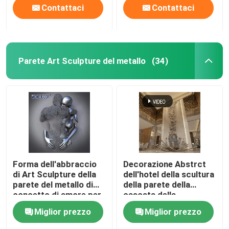
Contattaci
Contattaci
Parete Art Sculpture del metallo
(34)
Forma dell'abbraccio
Decorazione Abstrct
di Art Sculpture della
dell'hotel della scultura
parete del metallo di
della parete della
concetto di amore per
cascata della
la decorazione di
lucidatura
Miglior prezzo
Miglior prezzo
Interor