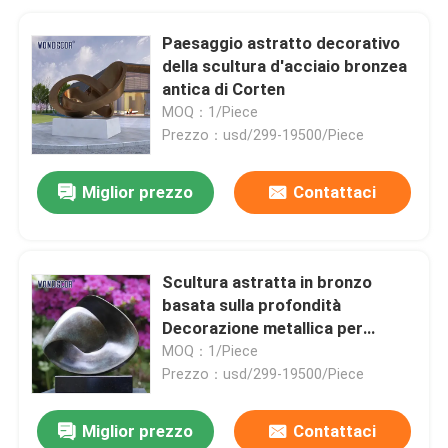
Paesaggio astratto decorativo
della scultura d'acciaio bronzea
antica di Corten
MOQ：1/Piece
Prezzo：usd/299-19500/Piece
Miglior prezzo
Contattaci
Scultura astratta in bronzo
basata sulla profondità
Decorazione metallica per
giardini all'aperto
MOQ：1/Piece
Prezzo：usd/299-19500/Piece
Miglior prezzo
Contattaci