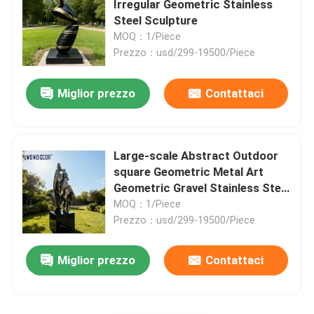
Irregular Geometric Stainless
Steel Sculpture
Scultura d'acciaio di Corten
MOQ：1/Piece
Prezzo：usd/299-19500/Piece
Belhi bronzee fuse
Miglior prezzo
Contattaci
Scultura bronzea di sollievo
Large-scale Abstract Outdoor
square Geometric Metal Art
Geometric Gravel Stainless Steel
Sculpture
MOQ：1/Piece
Prezzo：usd/299-19500/Piece
Miglior prezzo
Contattaci