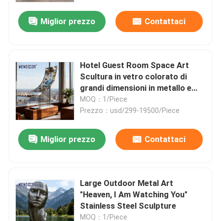
Miglior prezzo
Contattaci
Hotel Guest Room Space Art
Scultura in vetro colorato di
grandi dimensioni in metallo e
acciaio inossidabile
MOQ：1/Piece
Prezzo：usd/299-19500/Piece
Miglior prezzo
Contattaci
Casa
Large Outdoor Metal Art
Prodotti
"Heaven, I Am Watching You"
Stainless Steel Sculpture
Chi siamo
MOQ：1/Piece