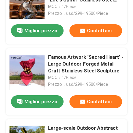
Sculpture
MOQ：1/Piece
Prezzo：usd/299-19500/Piece
Le statue bronzee scolpiscono
Miglior prezzo
Contattaci
Scultura bronzea su ordinazione
Parete Art Sculpture del metallo
Famous Artwork 'Sacred Heart' -
Large Outdoor Forged Metal
Craft Stainless Steel Sculpture
Scultura della fontana
MOQ：1/Piece
Prezzo：usd/299-19500/Piece
Scultura fondente di acciaio inossidabile
Miglior prezzo
Contattaci
Reception di lusso
Large-scale Outdoor Abstract
Arte di lusso della mobilia