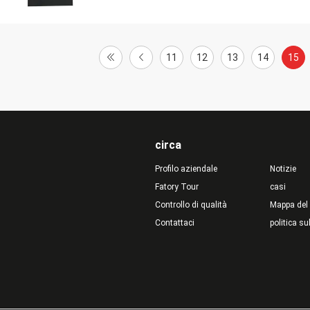
11
12
13
14
15
circa
Profilo aziendale
Notizie
Fatory Tour
casi
Controllo di qualità
Mappa del 
Contattaci
politica su