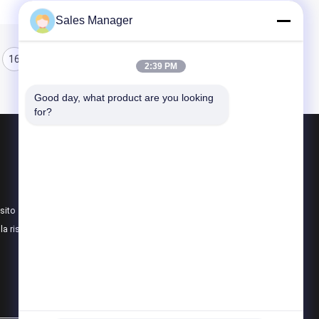
Sales Manager
16
17
18
2:39 PM
Good day, what product are you looking 
for?
Prodotti
Scultura forgiata del metallo
Le statue bronzee scolpiscono
sito
Scultura bronzea su ordinazione
lla riservatezza
Tutte le categorie