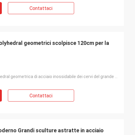
Contattaci
Polyhedral geometrici scolpisce 120cm per la
Scultura polyhedral geometrica di acciaio inossidabile dei cervi del grande estratto animale all'ape
Contattaci
oderno Grandi sculture astratte in acciaio