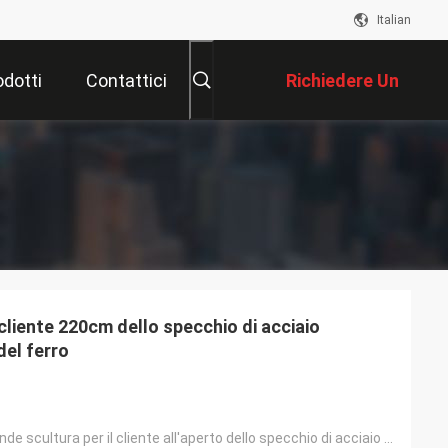
Italian
odotti
Contattici
Richiedere Un
Preventivo
l cliente 220cm dello specchio di acciaio
del ferro
Progetti la grande scultura per il cliente all'aperto dello specchio di acciaio inossidabile della c