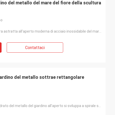
dino del metallo del mare del fiore della scultura
so
Grande scultura astratta all'aperto moderna di acciaio inossidabile del mare del fiore
Contattaci
iardino del metallo sottrae rettangolare
L'estratto quadrato del metallo del giardino all'aperto si sviluppa a spirale scultura rettangolare