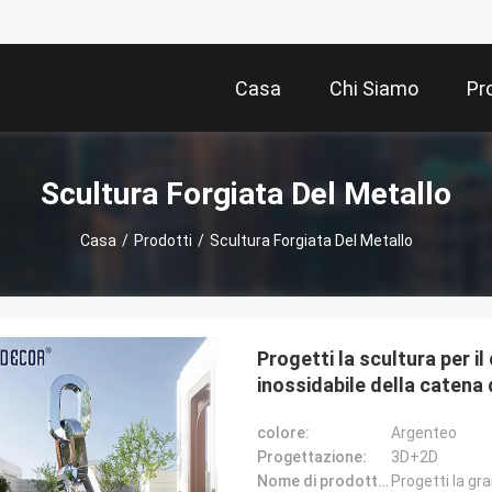
Casa
Chi Siamo
Pr
Scultura Forgiata Del Metallo
Casa
/
Prodotti
/
Scultura Forgiata Del Metallo
Progetti la scultura per i
inossidabile della catena 
colore:
Argenteo
Progettazione:
3D+2D
Nome di prodotto: