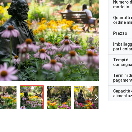
Numero d
modello
Quantità 
ordine m
Prezzo
Imballagg
particolar
Tempi di
consegn
Termini di
pagamen
Capacità 
alimenta