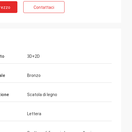
Prezzo
Contattaci
to
3D+2D
ale
Bronzo
ione
Scatola di legno
Lettera