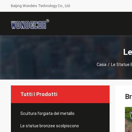
Beijing Wonders Technology Co., Ltd.
Le
Casa
/
Le Statue 
Tutti I Prodotti
Br
Scultura forgiata del metallo
Le statue bronzee scolpiscono