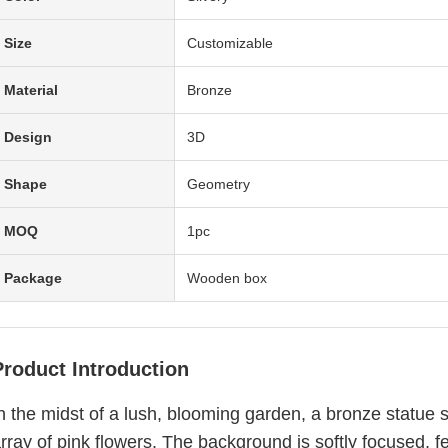
Size
Customizable
Material
Bronze
Design
3D
Shape
Geometry
MOQ
1pc
Package
Wooden box
Product Introduction
n the midst of a lush, blooming garden, a bronze statue 
rray of pink flowers. The background is softly focused, 