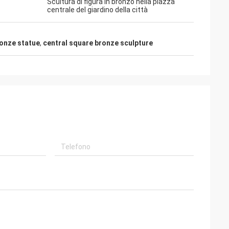
Scultura di figura in bronzo nella piazza
centrale del giardino della città
ronze statue
,
central square bronze sculpture