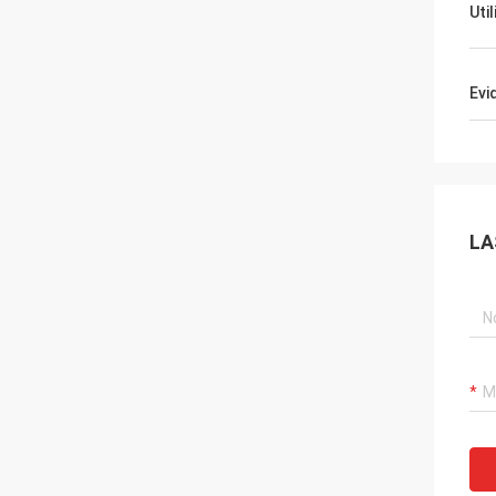
Uti
Evi
LA