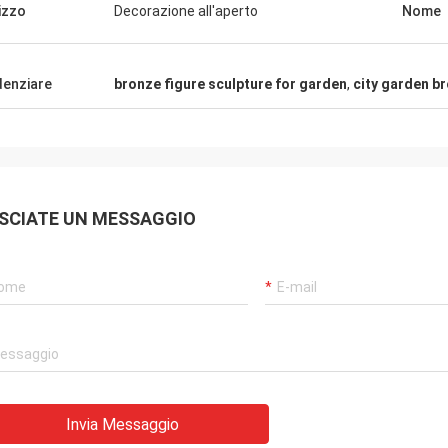
lizzo
Decorazione all'aperto
Nome
denziare
bronze figure sculpture for garden
,
city garden b
SCIATE UN MESSAGGIO
Invia Messaggio