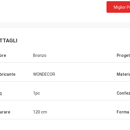
Miglior 
TTAGLI
ore
Bronzo
Proget
bricante
WONDECOR
Materi
q
1pc
Confez
urare
120 cm
Forma