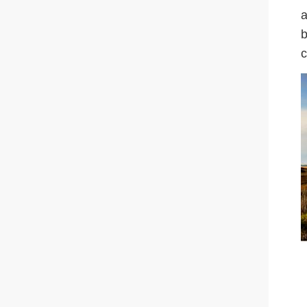
a
b
c