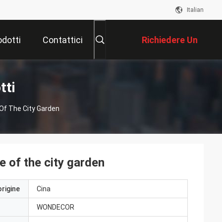
Italian
odotti
Contattici
Richiedere Un
Preventivo
tti
 Of The City Garden
e of the city garden
origine
Cina
WONDECOR