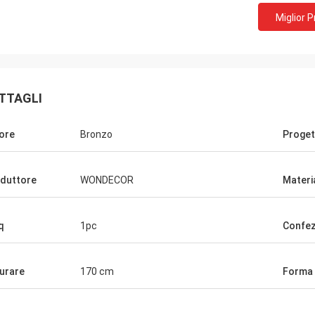
Miglior 
TTAGLI
ore
Bronzo
Proget
duttore
WONDECOR
Materi
q
1pc
Confez
urare
170 cm
Forma