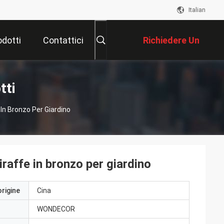
Italian
odotti
Contattici
Richiedere Un
Preventivo
tti
In Bronzo Per Giardino
iraffe in bronzo per giardino
origine
Cina
WONDECOR