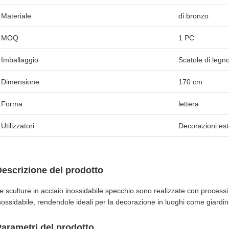
Materiale
di bronzo
MOQ
1 PC
Imballaggio
Scatole di legn
Dimensione
170 cm
Forma
lettera
Utilizzatori
Decorazioni es
escrizione del prodotto
e sculture in acciaio inossidabile specchio sono realizzate con processi d
nossidabile, rendendole ideali per la decorazione in luoghi come giardini
arametri del prodotto