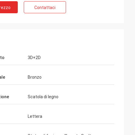
Prezzo
Contattaci
to
3D+2D
ale
Bronzo
ione
Scatola di legno
Lettera