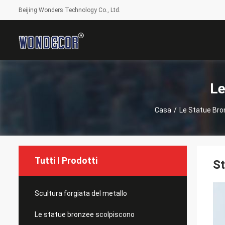
Beijing Wonders Technology Co., Ltd.
Le
Casa
/
Le Statue Bro
Tutti I Prodotti
St
Scultura forgiata del metallo
Le statue bronzee scolpiscono