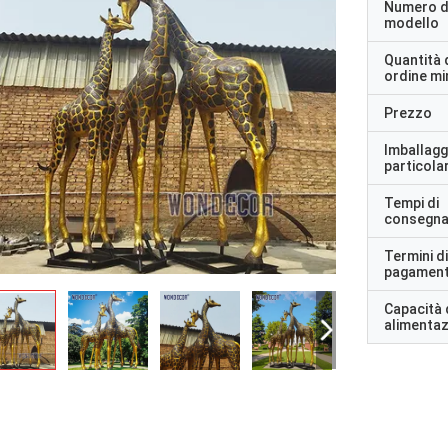
Numero d
modello
Quantità 
ordine m
Prezzo
Imballagg
particolar
Tempi di
consegn
Termini di
pagamen
Capacità 
alimenta