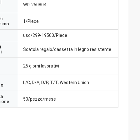
i
WD-250804
di
1/Piece
inimo
usd/299-19500/Piece
i
Scatola regalo/cassetta in legno resistente
i
25 giorni lavorativi
a
L/C, D/A, D/P, T/T, Western Union
to
di
50/pezzo/mese
zione