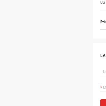
Uti
Evi
LA