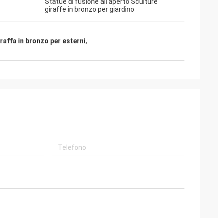
Statue di fusione all'aperto Sculture
giraffe in bronzo per giardino
iraffa in bronzo per esterni
,