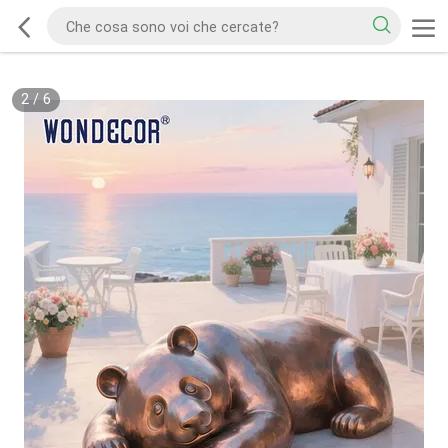
2
/
6