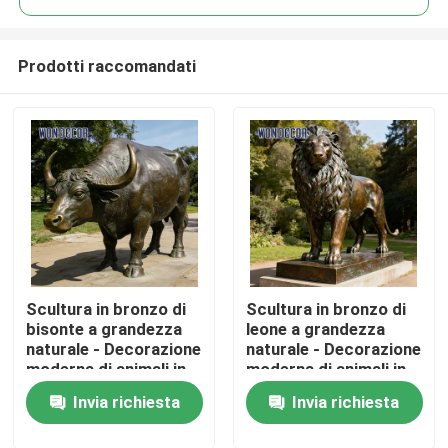
Prodotti raccomandati
Scultura in bronzo di
Scultura in bronzo di
Casa
bisonte a grandezza
leone a grandezza
naturale - Decorazione
naturale - Decorazione
moderna di animali in
moderna di animali in
Prodotti
metallo per parchi
metallo per piazze
Invia richiesta
Invia richiesta
all&#39;aperto
all&#39;aperto
Chi siamo