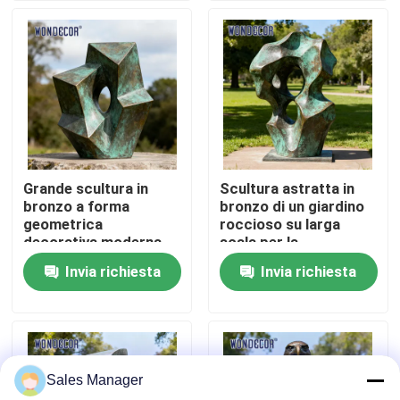
Fatory Tour
Controllo di qualità
Contattaci
Grande scultura in
Scultura astratta in
bronzo a forma
bronzo di un giardino
Richiedere un preventivo
geometrica
roccioso su larga
decorativa moderna
scala per la
per esterni in metallo
decorazione del
Invia richiesta
Invia richiesta
Scultura forgiata del metallo
per quadrati
giardino
Le statue bronzee scolpiscono
Sales Manager
Scultura bronzea su ordinazione