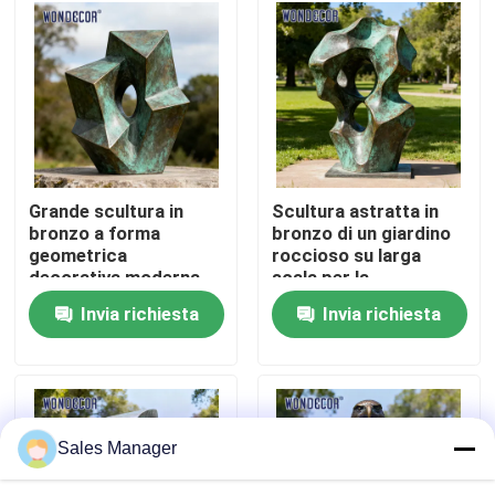
Fatory Tour
Controllo di qualità
Contattaci
Grande scultura in
Scultura astratta in
bronzo a forma
bronzo di un giardino
geometrica
roccioso su larga
Richiedere un preventivo
decorativa moderna
scala per la
per esterni in metallo
decorazione del
Invia richiesta
Invia richiesta
per quadrati
giardino
Scultura forgiata del metallo
Le statue bronzee scolpiscono
Sales Manager
Scultura bronzea su ordinazione