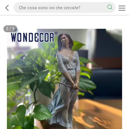
2
/
6