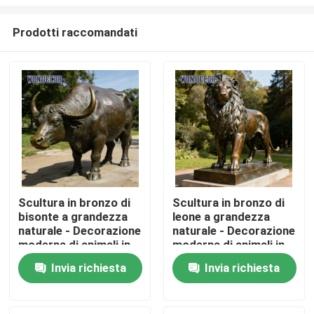
Prodotti raccomandati
Scultura in bronzo di
Scultura in bronzo di
bisonte a grandezza
leone a grandezza
Casa
naturale - Decorazione
naturale - Decorazione
moderna di animali in
moderna di animali in
metallo per parchi
metallo per piazze
Prodotti
Invia richiesta
Invia richiesta
all&#39;aperto
all&#39;aperto
Chi siamo