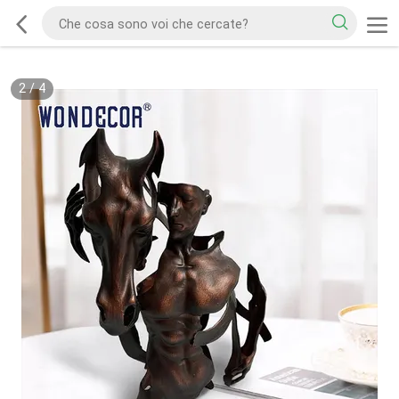
2
/
4