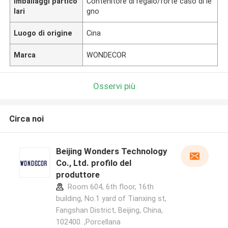
Imballaggi partico
Contenitore di regalo/forte caso di le
lari
gno
Luogo di origine
Cina
Marca
WONDECOR
Osservi più
Circa noi
Beijing Wonders Technology
Co., Ltd. profilo del
produttore
Room 604, 6th floor, 16th
building, No.1 yard of Tianxing st,
Fangshan District, Beijing, China,
102400. ,Porcellana