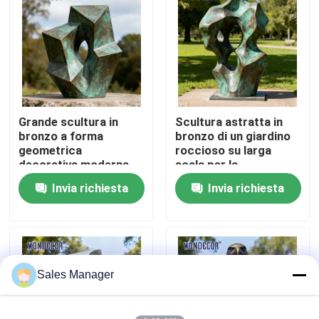
Fatory Tour
Controllo di qualità
Grande scultura in
Scultura astratta in
Contattaci
bronzo a forma
bronzo di un giardino
geometrica
roccioso su larga
decorativa moderna
scala per la
Richiedere un preventivo
per esterni in metallo
decorazione del
Invia richiesta
Invia richiesta
per quadrati
giardino
Scultura forgiata del metallo
Le statue bronzee scolpiscono
Sales Manager
Scultura bronzea su ordinazione