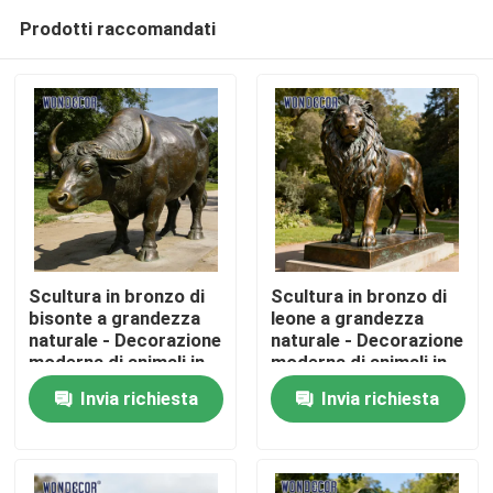
Prodotti raccomandati
Scultura in bronzo di
Scultura in bronzo di
bisonte a grandezza
leone a grandezza
naturale - Decorazione
naturale - Decorazione
Casa
moderna di animali in
moderna di animali in
metallo per parchi
metallo per piazze
Invia richiesta
Invia richiesta
all&#39;aperto
all&#39;aperto
Prodotti
Chi siamo