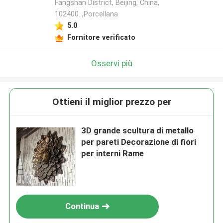
Fangshan District, Beijing, China,
102400. ,Porcellana
5.0
Fornitore verificato
Osservi più
Ottieni il miglior prezzo per
3D grande scultura di metallo
per pareti Decorazione di fiori
per interni Rame
Continua