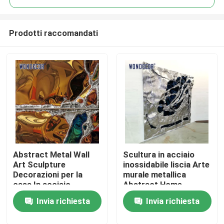
Prodotti raccomandati
Abstract Metal Wall
Scultura in acciaio
Casa
Art Sculpture
inossidabile liscia Arte
Decorazioni per la
murale metallica
casa In acciaio
Abstract Home
Prodotti
inossidabile
Decoration
Invia richiesta
Invia richiesta
personalizzato
personalizzato
Chi siamo