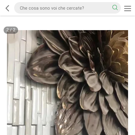
2
/
2