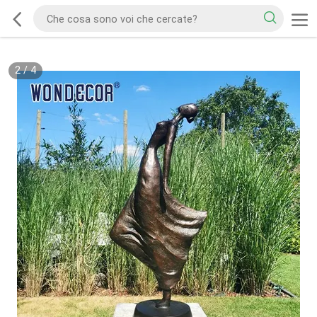
2
/
4