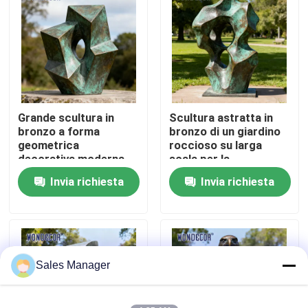
Fatory Tour
Controllo di qualità
Grande scultura in
Scultura astratta in
Contattaci
bronzo a forma
bronzo di un giardino
geometrica
roccioso su larga
decorativa moderna
scala per la
Richiedere un preventivo
per esterni in metallo
decorazione del
Invia richiesta
Invia richiesta
per quadrati
giardino
Scultura forgiata del metallo
Le statue bronzee scolpiscono
Sales Manager
Scultura bronzea su ordinazione