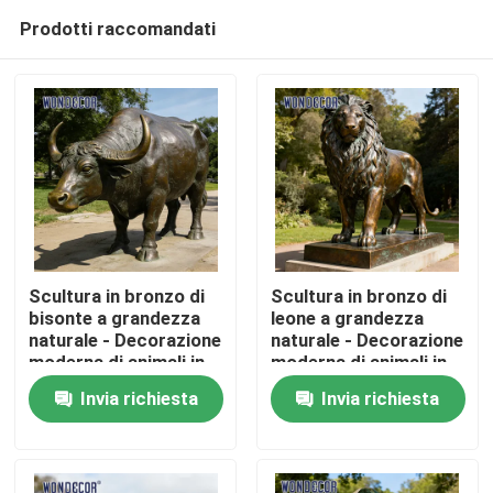
Prodotti raccomandati
Scultura in bronzo di
Scultura in bronzo di
bisonte a grandezza
leone a grandezza
naturale - Decorazione
naturale - Decorazione
Casa
moderna di animali in
moderna di animali in
metallo per parchi
metallo per piazze
Invia richiesta
Invia richiesta
all&#39;aperto
all&#39;aperto
Prodotti
Chi siamo