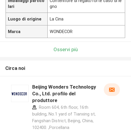
Imballaggi partico
Contenitore di regalo/forte caso di le
lari
gno
Luogo di origine
La Cina
Marca
WONDECOR
Osservi più
Circa noi
Beijing Wonders Technology
Co., Ltd. profilo del
produttore
Room 604, 6th floor, 16th
building, No.1 yard of Tianxing st,
Fangshan District, Beijing, China,
102400. ,Porcellana