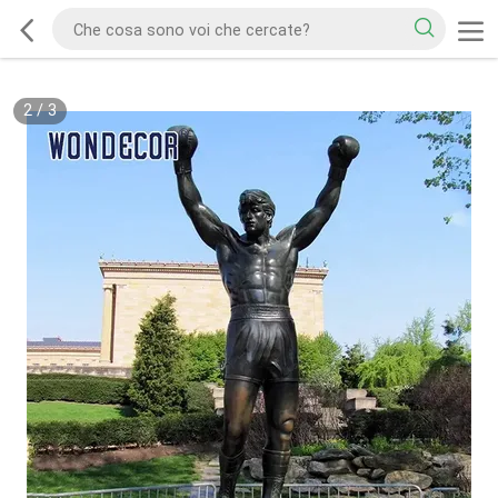
2
/
3