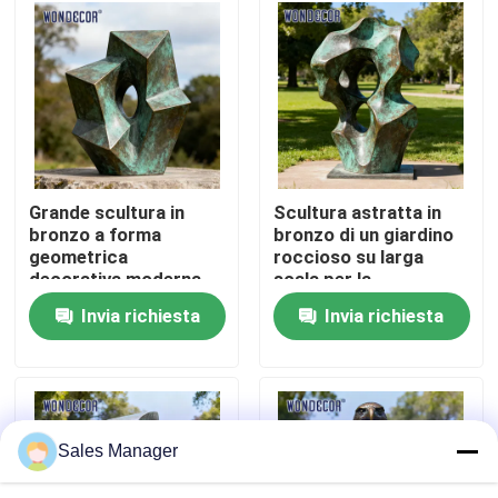
Fatory Tour
Controllo di qualità
Contattaci
Grande scultura in
Scultura astratta in
bronzo a forma
bronzo di un giardino
geometrica
roccioso su larga
Richiedere un preventivo
decorativa moderna
scala per la
per esterni in metallo
decorazione del
Invia richiesta
Invia richiesta
per quadrati
giardino
Scultura forgiata del metallo
Le statue bronzee scolpiscono
Sales Manager
Scultura bronzea su ordinazione