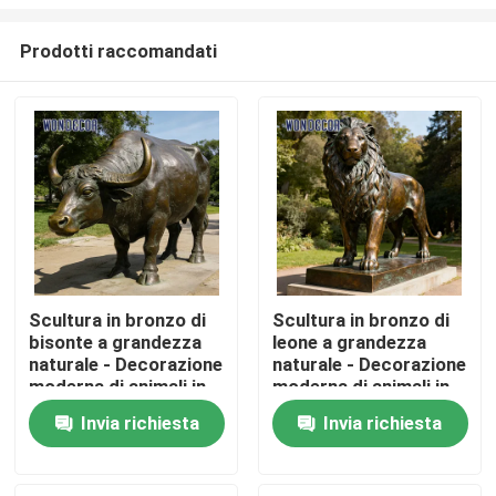
Prodotti raccomandati
Scultura in bronzo di
Scultura in bronzo di
bisonte a grandezza
leone a grandezza
Casa
naturale - Decorazione
naturale - Decorazione
moderna di animali in
moderna di animali in
metallo per parchi
metallo per piazze
Prodotti
Invia richiesta
Invia richiesta
all&#39;aperto
all&#39;aperto
Chi siamo