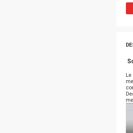
DE
Sc
Le 
met
cor
Dec
met