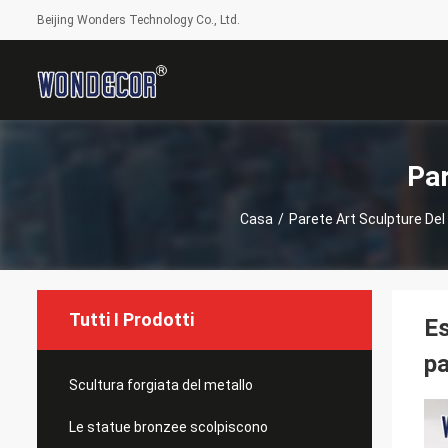
Beijing Wonders Technology Co., Ltd.
Par
Casa
/
Parete Art Sculpture Del
Tutti I Prodotti
Es
pa
Scultura forgiata del metallo
Le statue bronzee scolpiscono