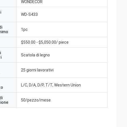
WONDECOR
i
WD-S433
di
1pc
inimo
$550.00 - $5,050.00/ piece
i
Scatola di legno
i
25 giorni lavorativi
a
L/C, D/A, D/P, T/T, Western Union
to
di
50/pezzo/mese
zione